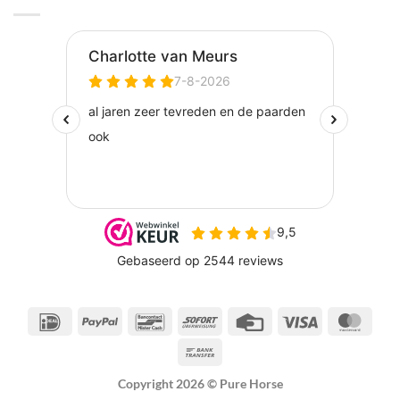
IDeal
PayPal
Bancontact
Sofort
Credit
Visa
Maste
Card
Bank
Transfer
Copyright 2026 ©
Pure Horse