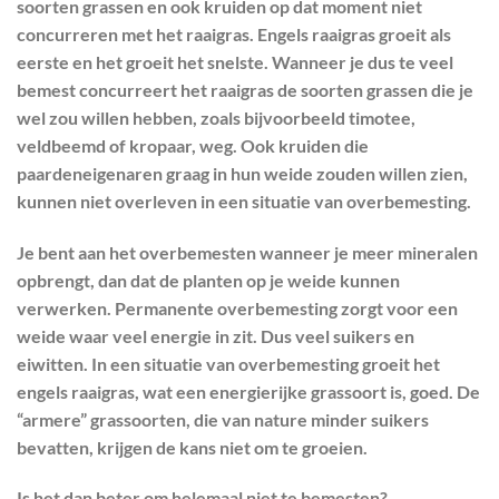
soorten grassen en ook kruiden op dat moment niet
concurreren met het raaigras. Engels raaigras groeit als
eerste en het groeit het snelste. Wanneer je dus te veel
bemest concurreert het raaigras de soorten grassen die je
wel zou willen hebben, zoals bijvoorbeeld timotee,
veldbeemd of kropaar, weg. Ook kruiden die
paardeneigenaren graag in hun weide zouden willen zien,
kunnen niet overleven in een situatie van overbemesting.
Je bent aan het overbemesten wanneer je meer mineralen
opbrengt, dan dat de planten op je weide kunnen
verwerken. Permanente overbemesting zorgt voor een
weide waar veel energie in zit. Dus veel suikers en
eiwitten. In een situatie van overbemesting groeit het
engels raaigras, wat een energierijke grassoort is, goed. De
“armere” grassoorten, die van nature minder suikers
bevatten, krijgen de kans niet om te groeien.
Is het dan beter om helemaal niet te bemesten?