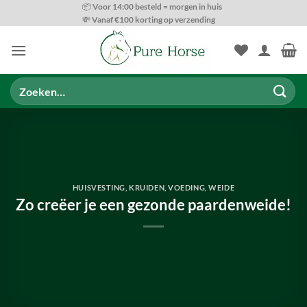
Ga
📦 Voor 14:00 besteld = morgen in huis
💸 Vanaf €100 korting op verzending
naar
inhoud
Zoeken
naar:
HUISVESTING
,
KRUIDEN
,
VOEDING
,
WEIDE
Zo creëer je een gezonde paardenweide!