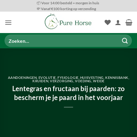
Ga
📦 Voor 14:00 besteld = morgen in huis
💸 Vanaf €100 korting op verzending
naar
inhoud
Zoeken
naar:
AANDOENINGEN
,
EVOLUTIE
,
FYSIOLOGIE
,
HUISVESTING
,
KENNISBANK
,
KRUIDEN
,
VERZORGING
,
VOEDING
,
WEIDE
Lentegras en fructaan bij paarden: zo
bescherm je je paard in het voorjaar