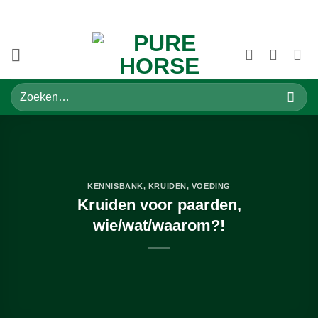
Ga
📦 Voor 14:00 besteld = morgen in huis
💸 Vanaf €100 korting op verzending
naar
inhoud
Zoeken
naar:
KENNISBANK
,
KRUIDEN
,
VOEDING
Kruiden voor paarden,
wie/wat/waarom?!