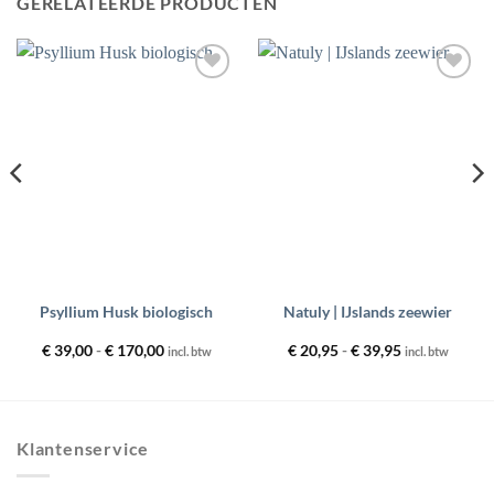
GERELATEERDE PRODUCTEN
Toevoegen
Toevoegen
aan
aan
wenslijst
wenslijst
Psyllium Husk biologisch
Natuly | IJslands zeewier
Prijsklasse:
Prijsklasse:
€
39,00
-
€
170,00
€
20,95
-
€
39,95
incl. btw
incl. btw
€ 39,00
€ 20,95
tot
tot
€ 170,00
€ 39,95
Klantenservice