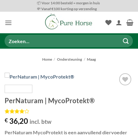
Ga
📦 Voor 14:00 besteld = morgen in huis
💸 Vanaf €100 korting op verzending
naar
inhoud
Zoeken
naar:
Home
/
Ondersteuning
/
Maag
Toevoegen
aan
PerNaturam | MycoProtekt®
wenslijst
Gewaardeerd
1
36,20
€
incl. btw
4
op 5
gebaseerd
PerNaturam MycoProtekt
is een aanvullend diervoeder
op
klant