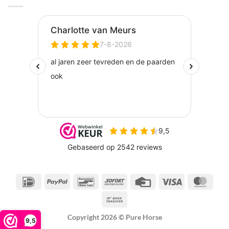
IDeal
PayPal
Bancontact
Sofort
Credit
Visa
Maste
Card
Bank
Transfer
Copyright 2026 ©
Pure Horse
9,5