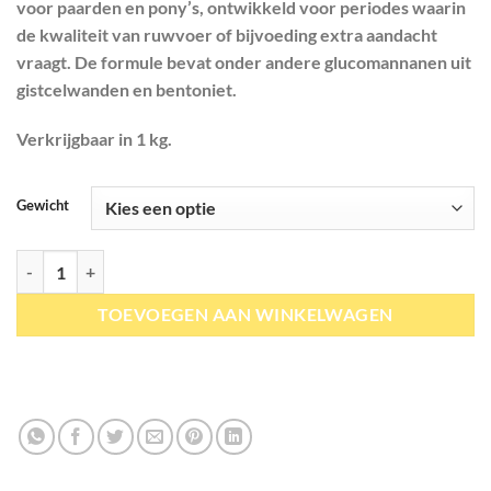
waardering
voor paarden en pony’s, ontwikkeld voor periodes waarin
de kwaliteit van ruwvoer of bijvoeding extra aandacht
vraagt. De formule bevat onder andere glucomannanen uit
gistcelwanden en bentoniet.
Verkrijgbaar in 1 kg.
Gewicht
PerNaturam | MycoProtekt® aantal
TOEVOEGEN AAN WINKELWAGEN