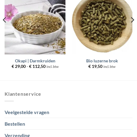
Toevoegen
Toevoegen
aan
aan
wenslijst
wenslijst
Okapi | Darmkruiden
Bio luzerne brok
Prijsklasse:
€
29,00
-
€
112,50
€
19,50
incl. btw
incl. btw
€ 29,00
tot
€ 112,50
Klantenservice
Veelgestelde vragen
Bestellen
Verzending