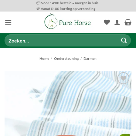
Ga
📦 Voor 14:00 besteld = morgen in huis
💸 Vanaf €100 korting op verzending
naar
inhoud
Zoeken
naar:
Home
/
Ondersteuning
/
Darmen
Toevoegen
aan
wenslijst