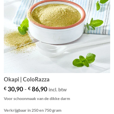
Okapi | ColoRazza
Prijsklasse:
30,90
-
86,90
€
€
incl. btw
€ 30,90
Voor schoonmaak van de dikke darm
tot
€ 86,90
Verkrijgbaar in 250 en 750 gram