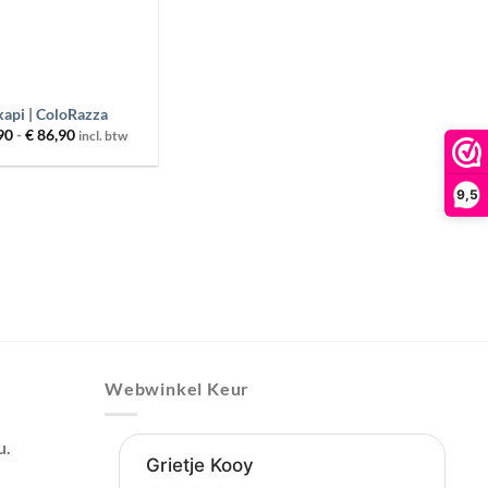
api | ColoRazza
Prijsklasse:
90
-
€
86,90
incl. btw
€ 30,90
tot
€ 86,90
9,5
Webwinkel Keur
u.