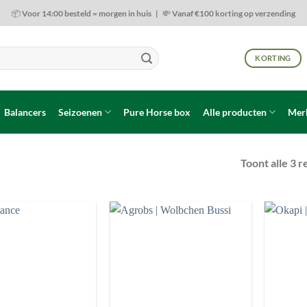
📦 Voor 14:00 besteld = morgen in huis | 💸 Vanaf €100 korting op verzending
KORTING
Balancers
Seizoenen
Pure Horse box
Alle producten
Mer
Toont alle 3 r
Toevoegen
Toevoegen
aan
aan
wenslijst
wenslijst