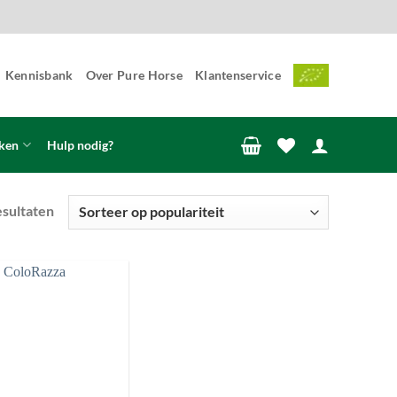
Kennisbank
Over Pure Horse
Klantenservice
ken
Hulp nodig?
Gesorteerd
esultaten
op
populariteit
Toevoegen
aan
wenslijst