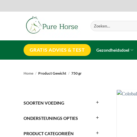
Ga
naar
inhoud
Zoeken
naar:
GRATIS ADVIES & TEST
Gezondheidsdoel
Home
/
Product Gewicht
/
750 gr
SOORTEN VOEDING
ONDERSTEUNINGS OPTIES
PRODUCT CATEGORIEËN