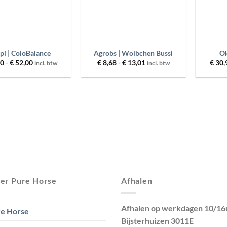
+
+
pi | ColoBalance
Agrobs | Wolbchen Bussi
Ok
Prijsklasse:
Prijsklasse:
00
-
€
52,00
€
8,68
-
€
13,01
€
30,
incl. btw
incl. btw
€ 25,00
€ 8,68
tot
tot
€ 52,00
€ 13,01
er Pure Horse
Afhalen
Afhalen op werkdagen 10/16
e Horse
Bijsterhuizen 3011E