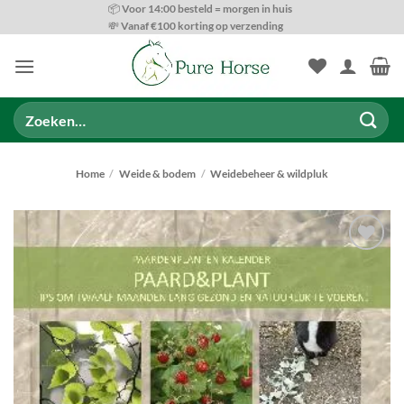
Ga
📦 Voor 14:00 besteld = morgen in huis
💸 Vanaf €100 korting op verzending
naar
inhoud
Zoeken
naar:
Home
/
Weide & bodem
/
Weidebeheer & wildpluk
Toevoegen
aan
wenslijst