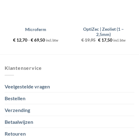
OptiZec | Zeoliet (1 –
Microferm
2,5mm)
Prijsklasse:
Oorspronkelijke
Huidige
€
12,70
-
€
69,50
€
19,95
€
17,50
incl. btw
incl. btw
€ 12,70
prijs
prijs
tot
was:
is:
€ 69,50
€ 19,95.
€ 17,50.
Klantenservice
Veelgestelde vragen
Bestellen
Verzending
Betaalwijzen
Retouren