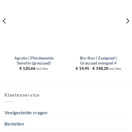
aan
aan
wenslijst
wenslijst
Agrobs | Pferdeweide
Bio-Ron | Zaaigoed |
Sensitiv (graszaad)
Graszaad mengsel 4
Prijsklasse:
€
120,66
€
14,45
-
€
148,20
incl. btw
incl. btw
€ 14,45
tot
€ 148,20
Klantenservice
Veelgestelde vragen
Bestellen