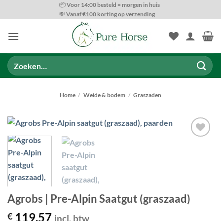
Ga
📦 Voor 14:00 besteld = morgen in huis
💸 Vanaf €100 korting op verzending
naar
inhoud
Zoeken
naar:
Home
/
Weide & bodem
/
Graszaden
Toevoegen
aan
wenslijst
Agrobs | Pre-Alpin Saatgut (graszaad)
119,57
€
incl. btw