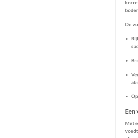
korre
bodem
De vo
Rij
sp
Br
Ve
abi
Op
Een v
Met e
voedt