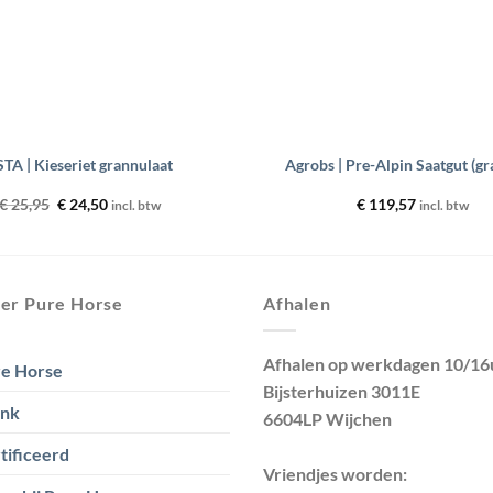
+
STA | Kieseriet grannulaat
Agrobs | Pre-Alpin Saatgut (gr
Oorspronkelijke
Huidige
€
25,95
€
24,50
€
119,57
incl. btw
incl. btw
prijs
prijs
was:
is:
€ 25,95.
€ 24,50.
er Pure Horse
Afhalen
Afhalen op werkdagen 10/16
e Horse
Bijsterhuizen 3011E
ank
6604LP Wijchen
tificeerd
Vriendjes worden: