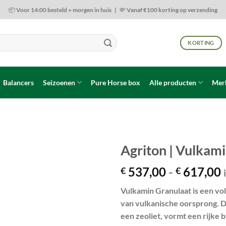
📦 Voor 14:00 besteld = morgen in huis | 💸 Vanaf €100 korting op verzending
KORTING
Balancers
Seizoenen
Pure Horse box
Alle producten
Mer
Agriton | Vulkami
P
537,00
-
617,00
€
€
Toevoegen
aan
wenslijst
Vulkamin Granulaat is een vol
t
van vulkanische oorsprong. D
een zeoliet, vormt een rijke 