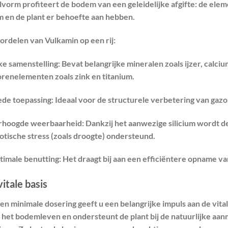
lvorm profiteert de bodem van een
geleidelijke afgifte
: de ele
 en de plant er behoefte aan hebben.
ordelen van Vulkamin op een rij:
ke samenstelling:
Bevat belangrijke mineralen zoals ijzer, calc
orenelementen zoals zink en titanium.
ede toepassing:
Ideaal voor de structurele verbetering van gazo
rhoogde weerbaarheid:
Dankzij het aanwezige silicium wordt d
otische stress (zoals droogte) ondersteund.
timale benutting:
Het draagt bij aan een efficiëntere opname va
itale basis
en minimale dosering geeft u een belangrijke impuls aan de vital
 het bodemleven en ondersteunt de plant bij de natuurlijke a