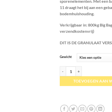
sporenelementen. Met een b
11 draagt het bij aan een geb
bodemhuishouding.
Verkrijgbaar in: 800kg Big Bag
verzendkostenvrij)
DIT IS DE GRANULAAT VERS
Gewicht
Agriton | Vulkamin granulaat aant
TOEVOEGEN AAN 