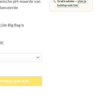
asische pH-waarde van
📞
Gratis advies
—
plan je
belafspraak hier
alanceerde
 (de Big Bag is
IE
al
WINKELWAGEN