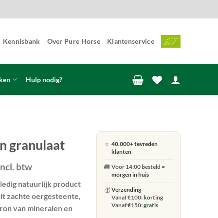
Kennisbank
Over Pure Horse
Klantenservice
ken
Hulp nodig?
n granulaat
⭐
40.000+ tevreden
klanten
rijsklasse:
incl. btw
🚚
Voor 14:00 besteld =
€ 537,00
morgen in huis
ledig natuurlijk product
ot
💰
Verzending
it zachte oergesteente,
€ 617,00
Vanaf €100:
korting
Vanaf €150:
gratis
bron van mineralen en