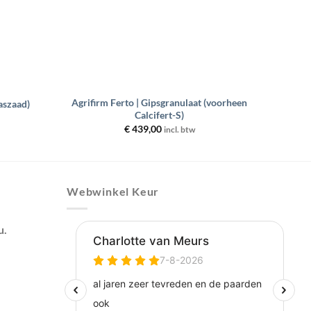
+
Agrifirm Ferto | Gipsgranulaat (voorheen
aszaad)
Calcifert-S)
€
439,00
incl. btw
Webwinkel Keur
u.