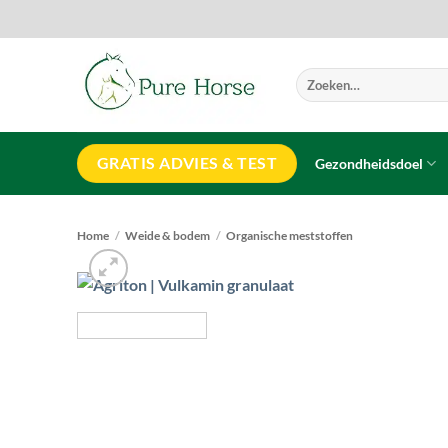
Ga
naar
inhoud
Zoeken
naar:
GRATIS ADVIES & TEST
Gezondheidsdoel
Home
/
Weide & bodem
/
Organische meststoffen