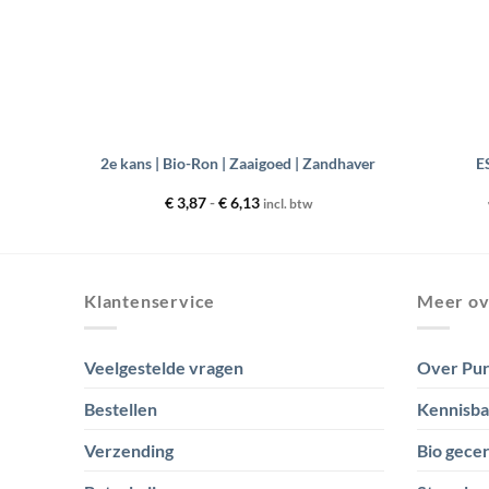
+
+
dicago
2e kans | Bio-Ron | Zaaigoed | Zandhaver
E
se:
Prijsklasse:
€
3,87
-
€
6,13
incl. btw
€ 3,87
tot
€ 6,13
Klantenservice
Meer ov
Veelgestelde vragen
Over Pur
Bestellen
Kennisb
Verzending
Bio gecer