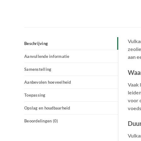
Vulka
Beschrijving
zeoli
Aanvullende informatie
aan e
Samenstelling
Waar
Aanbevolen hoeveelheid
Vaak l
leide
Toepassing
voor 
voeds
Opslag en houdbaarheid
Beoordelingen (0)
Duur
Vulka