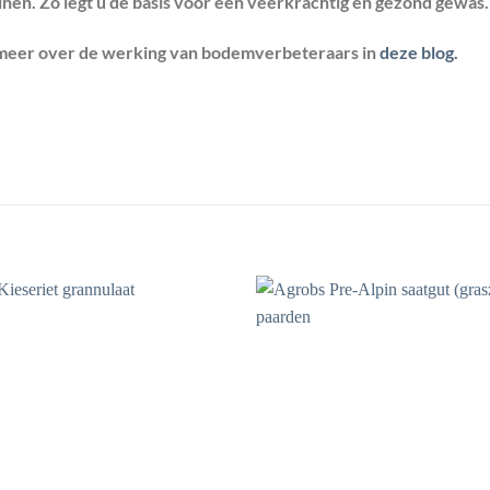
inen. Zo legt u de basis voor een veerkrachtig en gezond gewas.
meer over de werking van bodemverbeteraars in
deze blog.
Toevoegen
aan
wenslijst