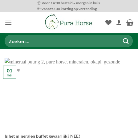
Ga
📦 Voor 14:00 besteld = morgen in huis
💸 Vanaf €100 korting op verzending
naar
inhoud
Zoeken
naar:
01
mei
Is het mineralen buffet gevaarlijk? NEE!