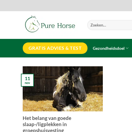
Ga
naar
inhoud
Zoeken
naar:
GRATIS ADVIES & TEST
Gezondheidsdoel
11
nov
Het belang van goede
slaap-/ligplekken in
groepshuisvesting