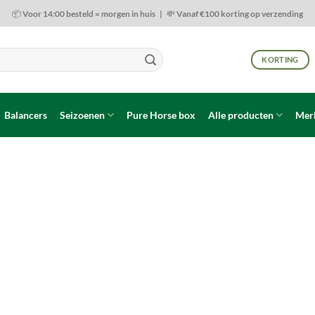
📦 Voor 14:00 besteld = morgen in huis | 💸 Vanaf €100 korting op verzending
KORTING
Balancers
Seizoenen
Pure Horse box
Alle producten
Mer