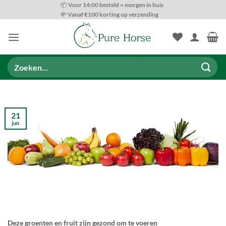
Ga
📦 Voor 14:00 besteld = morgen in huis
💸 Vanaf €100 korting op verzending
naar
inhoud
Zoeken
naar:
21
jun
Deze groenten en fruit zijn gezond om te voeren