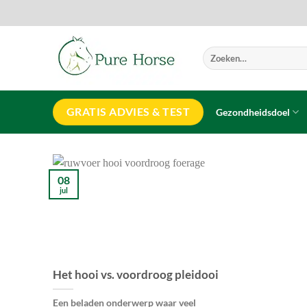
Ga
naar
inhoud
Zoeken
naar:
GRATIS ADVIES & TEST
Gezondheidsdoel
08
jul
Het hooi vs. voordroog pleidooi
Een beladen onderwerp waar veel