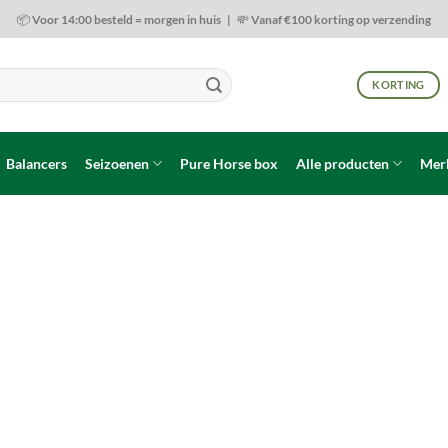
📦 Voor 14:00 besteld = morgen in huis | 💸 Vanaf €100 korting op verzending
KORTING
Balancers
Seizoenen
Pure Horse box
Alle producten
Mer