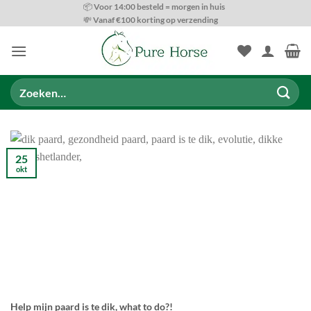
Ga
📦 Voor 14:00 besteld = morgen in huis
💸 Vanaf €100 korting op verzending
naar
inhoud
Zoeken
naar:
25
okt
Help mijn paard is te dik, what to do?!