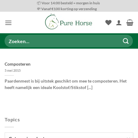
Ga
📦 Voor 14:00 besteld = morgen in huis
💸 Vanaf €100 korting op verzending
naar
inhoud
Zoeken
naar:
Composteren
5 mei 2015
Paardenmest is bij uitstek geschikt om mee te composteren. Het
heeft namelijk een ideale Koolstof/Stikstof [...]
Topics
Topics