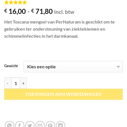
Gewaardeerd
1
Prijsklasse:
16,00
-
71,80
€
€
incl. btw
5
op 5
€ 16,00
gebaseerd
Het Toscana mengsel van PerNaturam is geschikt om te
op
klant
tot
waardering
gebruiken ter ondersteuning van ziektekiemen en
€ 71,80
schimmelinfecties in het darmkanaal.
Gewicht
PerNaturam | Toscana mengsel aantal
TOEVOEGEN AAN WINKELWAGEN