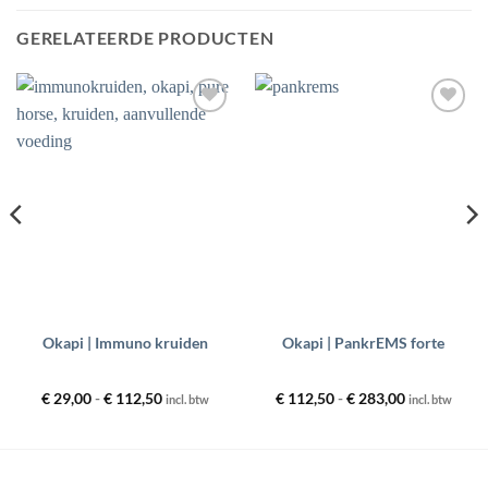
GERELATEERDE PRODUCTEN
Toevoegen
Toevoegen
aan
aan
wenslijst
wenslijst
Okapi | Immuno kruiden
Okapi | PankrEMS forte
Prijsklasse:
Prijsklasse:
€
29,00
-
€
112,50
€
112,50
-
€
283,00
incl. btw
incl. btw
€ 29,00
€ 112,50
tot
tot
€ 112,50
€ 283,00