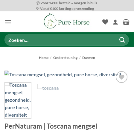
Ga
📦 Voor 14:00 besteld = morgen in huis
💸 Vanaf €100 korting op verzending
naar
inhoud
Zoeken
naar:
Home
/
Ondersteuning
/
Darmen
Toevoegen
aan
wenslijst
PerNaturam | Toscana mengsel