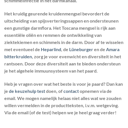
schimmelinfectie in het darmkanaal.
Het kruidig geurende kruidenmengsel bevordert de
uitscheiding van spijsverteringssappen en ondersteunen
een gunstige darmflora. Het Toscana mengsel is rijk aan
essentiële oliën en remmen de ontwikkeling van
ziektekiemen en schimmels in de darm. Door af te wisselen
met eventueel de
Heparlind
, de
Lüneburger
en de
Amara
bitterkruiden
, zorg je voor evenwicht en diversiteit in het
rantsoen. Door deze diversiteit aan te bieden ondersteun
je het algehele immuunsysteem van het paard.
Heb je vragen over wat het beste is voor je paard? Dan kan
je
de keuzehulp test
doen, of
contact
opnemen via de
email. We mogen namelijk helaas niet alles wat we zouden
willen vermelden in de productteksten, i.v.m. wetgeving.
Via de email (of de test) helpen we je heel graag verder!