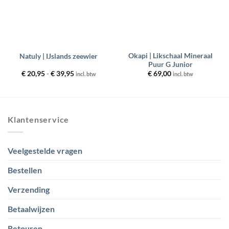
Okapi | Likschaal Mineraal
Natuly | IJslands zeewier
Puur G Junior
Prijsklasse:
€
20,95
-
€
39,95
€
69,00
incl. btw
incl. btw
€ 20,95
tot
€ 39,95
Klantenservice
Veelgestelde vragen
Bestellen
Verzending
Betaalwijzen
Retouren