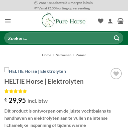
Ga
📦 Voor 14:00 besteld = morgen in huis
💸 Vanaf €100 korting op verzending
naar
inhoud
Zoeken
naar:
Home
/
Seizoenen
/
Zomer
HELTIE Horse | Elektrolyten
Toevoegen
aan
wenslijst
Gewaardeerd
1
29,95
€
incl. btw
5
op 5
gebaseerd
Dit product is ontworpen om de juiste vochtbalans te
op
klant
waardering
handhaven en elektrolyten aan te vullen na intense
lichamelijke inspanning of tijdens warme