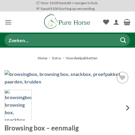
Ga
📦 Voor 14:00 besteld = morgen in huis
💸 Vanaf €100 korting op verzending
naar
inhoud
Zoeken
naar:
Home
/
Extra
/
Voordeelpakketten
Toevoegen
aan
wenslijst
Browsing box – eenmalig