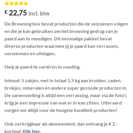
Gewaardeerd
5
22,75
€
incl. btw
5
op 5
gebaseerd
De Browsing box bevat producten die de seizoenen volgen
op
klant
waarderingen
en die je kan gebruiken om het browsing gedrag van je
paard aan te moedigen. Dit eenmalige pakket bevat
diverse producten waarmee jij je paard kan verrassen,
verwennen en uitdagen.
Help je paard te variëren in voeding.
Inhoud: 5 zakjes, met in totaal 1,5 kg aan kruiden, zaden,
brokjes, mineralen en andere super gezonde producten in.
De samenstelling is altijd een verrassing, maar via de foto’s
krijg je een impressie van wat er in kan zitten. Uiteraard
zorgen we altijd voor de hoogste kwaliteit producten!
Ook verkrijgbaar als abonnement, dan ontvang je € 2,-
korting!
Klik hier.