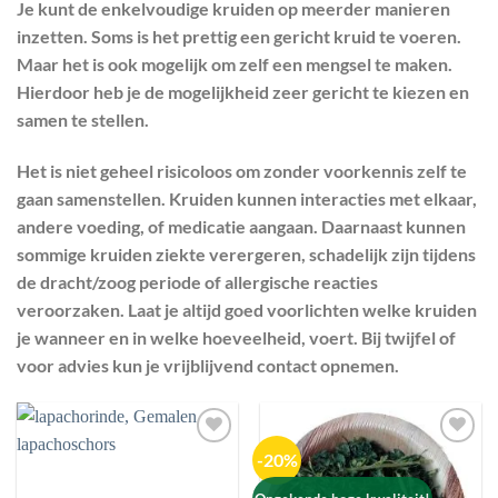
Je kunt de enkelvoudige kruiden op meerder manieren
inzetten. Soms is het prettig een gericht kruid te voeren.
PRODUCT GEWICHT
Maar het is ook mogelijk om zelf een mengsel te maken.
Hierdoor heb je de mogelijkheid zeer gericht te kiezen en
MERKEN
samen te stellen.
PRIJS
Het is niet geheel risicoloos om zonder voorkennis zelf te
gaan samenstellen. Kruiden kunnen interacties met elkaar,
andere voeding, of medicatie aangaan. Daarnaast kunnen
FILTER
RESET
sommige kruiden ziekte verergeren, schadelijk zijn tijdens
de dracht/zoog periode of allergische reacties
veroorzaken. Laat je altijd goed voorlichten welke kruiden
je wanneer en in welke hoeveelheid, voert. Bij twijfel of
voor advies kun je vrijblijvend contact opnemen.
-20%
Toevoegen
Toevoegen
aan
aan
wenslijst
wenslijst