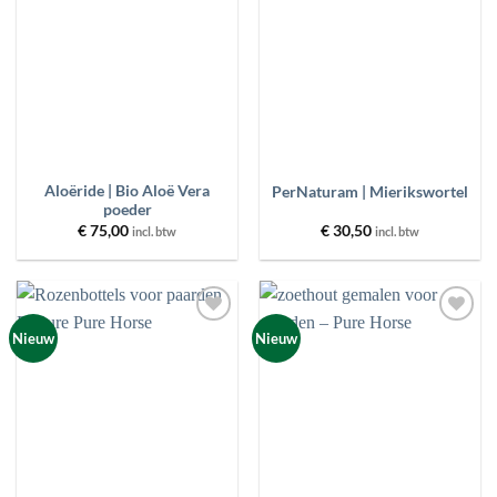
wenslijst
wenslijst
Aloëride | Bio Aloë Vera
PerNaturam | Mierikswortel
poeder
€
75,00
€
30,50
incl. btw
incl. btw
Toevoegen
Toevoegen
Nieuw
Nieuw
aan
aan
wenslijst
wenslijst