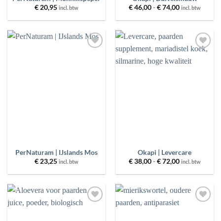
Prijsklasse:
€
20,95
€
46,00
-
€
74,00
incl. btw
incl. btw
€ 46,00
tot
€ 74,00
Toevoegen
Toevoegen
aan
aan
wenslijst
wenslijst
PerNaturam | IJslands Mos
Okapi | Levercare
Prijsklasse:
€
23,25
€
38,00
-
€
72,00
incl. btw
incl. btw
€ 38,00
tot
€ 72,00
Toevoegen
Toevoegen
aan
aan