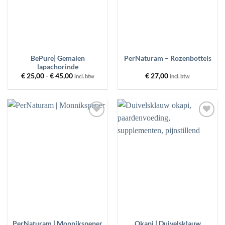
BePure| Gemalen
PerNaturam – Rozenbottels
lapachorinde
Prijsklasse:
€
25,00
-
€
45,00
€
27,00
incl. btw
incl. btw
€ 25,00
tot
€ 45,00
Toevoegen
Toevoegen
aan
aan
wenslijst
wenslijst
PerNaturam | Monnikspeper
Okapi | Duivelsklauw