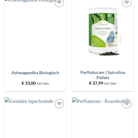
Toevoegen
Toevoegen
aan
aan
wenslijst
wenslijst
PerNaturam | Spirulina
Ashwagandha Biologisch
Pellets
€
33,00
€
37,99
incl. btw
incl. btw
Toevoegen
Toevoegen
aan
aan
wenslijst
wenslijst