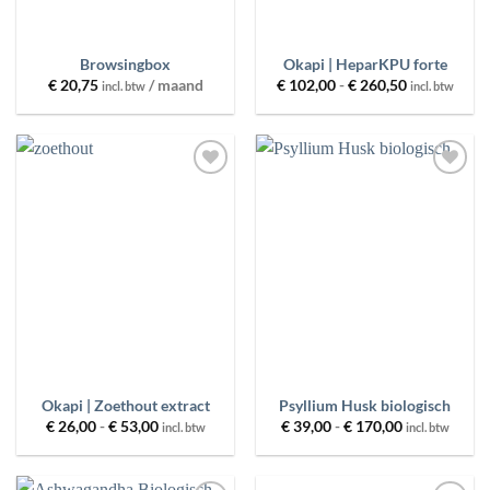
Browsingbox
Okapi | HeparKPU forte
Prijsklasse:
€
20,75
/ maand
€
102,00
-
€
260,50
incl. btw
incl. btw
€ 102,00
tot
€ 260,50
Toevoegen
Toevoegen
aan
aan
wenslijst
wenslijst
Okapi | Zoethout extract
Psyllium Husk biologisch
Prijsklasse:
Prijsklasse:
€
26,00
-
€
53,00
€
39,00
-
€
170,00
incl. btw
incl. btw
€ 26,00
€ 39,00
tot
tot
€ 53,00
€ 170,00