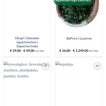
Ongekende hoge kwaliteit!
Okapi | Gemalen
BePure | Luzerne
lapachoschors
(lapachorinde)
Prijsklasse:
Prijsklasse:
€
29,00
-
€
49,00
€
26,00
-
€
1.249,00
incl. btw
incl. btw
€ 29,00
€ 26,00
tot
tot
€ 49,00
€ 1.249,00
Toevoegen
Toevoegen
aan
aan
wenslijst
wenslijst