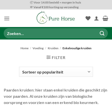
Ga
📦 Voor 14:00 besteld = morgen in huis
💸 Vanaf €100 korting op verzending
naar
inhoud
Zoeken
naar:
Home
/
Voeding
/
Kruiden
/
Enkelvoudige kruiden
FILTER
Paarden kruiden:
hier staan enkel kruiden die geschikt zijn
voor paarden. Al onze kruiden zijn van biologische
PRODUCT CATEGORIEËN
oorsprong en voorzien van een erkend bio keurmerk.
BESCHIKBAARHEID