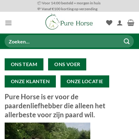
Ga
📦 Voor 14:00 besteld = morgen in huis
💸 Vanaf €100 korting op verzending
naar
inhoud
Zoeken
naar:
ONS TEAM
ONS VOER
ONZE KLANTEN
ONZE LOCATIE
Pure Horse is er voor de
paardenliefhebber die alleen het
allerbeste voor zijn paard wil.