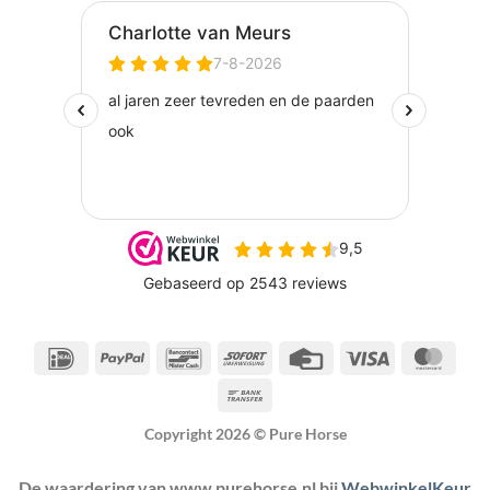
IDeal
PayPal
Bancontact
Sofort
Credit
Visa
Maste
Card
Bank
Transfer
Copyright 2026 ©
Pure Horse
De waardering van www.purehorse.nl bij
WebwinkelKeur