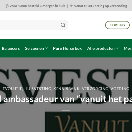
📦 Voor 14:00 besteld = morgen in huis | 💸 Vanaf €100 korting op verzending
KORTING
Balancers
Seizoenen
Pure Horse box
Alle producten
Mer
EVOLUTIE
,
HUISVESTING
,
KENNISBANK
,
VERZORGING
,
VOEDING
ambassadeur van “vanuit het p