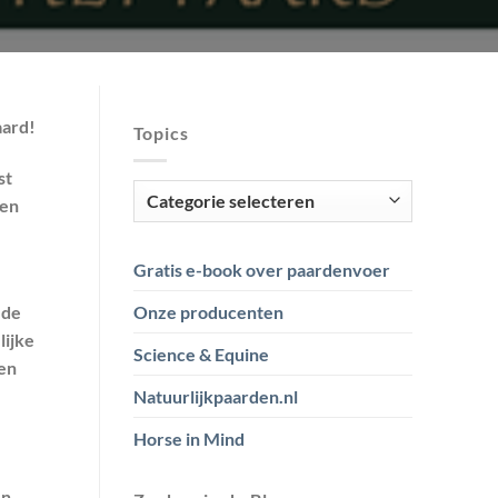
aard!
Topics
st
Topics
den
Gratis e-book over paardenvoer
 de
Onze producenten
lijke
Science & Equine
en
Natuurlijkpaarden.nl
Horse in Mind
en