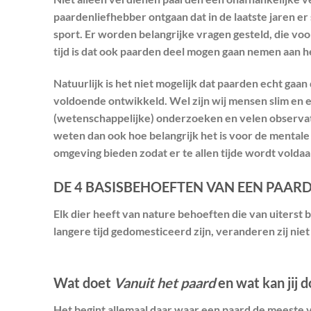
paardenliefhebber ontgaan dat in de laatste jaren e
sport. Er worden belangrijke vragen gesteld, die v
tijd is dat ook paarden deel mogen gaan nemen aan h
Natuurlijk is het niet mogelijk dat paarden echt gaan
voldoende ontwikkeld. Wel zijn wij mensen slim en 
(wetenschappelijke) onderzoeken en velen observati
weten dan ook hoe belangrijk het is voor de mentale 
omgeving bieden zodat er te allen tijde wordt volda
DE 4 BASISBEHOEFTEN VAN EEN PAAR
Elk dier heeft van nature behoeften die van uiterst 
langere tijd gedomesticeerd zijn, veranderen zij nie
Wat doet
Vanuit het paard
en wat kan jij 
Het begint allemaal daar waar een paard de meeste van