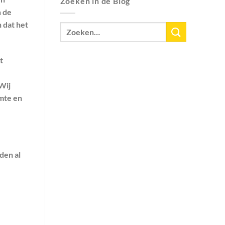
Zoeken in de Blog
n de
 dat het
t
Wij
imte en
den al