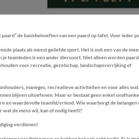
et paard” de basisbehoeften van een paard op tafel. Voor ieder p
eede plaats als meest geliefde sport. Het is ook een van de mee
 je teamleden is een ander diersoort. Niet alleen worden paar
ehouden voor recreatie, gezelschap, landschapsverrijking of
onhouders, maneges, recreatieve activiteiten en voor alles wat
unnen blijven uitoefenen. Maar er bestaat geen enkel
onafhanke
re en waardevolle teamlid/vriend. Wie waarborgt de belangen 
r wat de mens wil, kan of nodig heeft?
iging verdienen!
ertegenwoordiging maar ze hebben het ook echt nodig. Er is ge