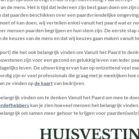
n de mens. Het is tijd dat iedereen zijn best gaan doen om zijn 
en dat paarden beschikken over een
paardvriendelijke omgeving
moet of kan doen, wij vertellen enkel vanuit het paard wat er nod
eer mensen paarden begrijpen en hun stem zijn. De eerste stap 
an de keuzes van de mens en dat wij keuzes gaan maken vanuit h
port) die het ook belangrijk vinden om Vanuit het Paard te denke
ouwstenen zijn voor een gezond en gelukkig leven van ieder paa
dagelijks leven. De uitwerking ervan kan op ontzettend veel m
ordig zijn er veel professionals die graag met je meekijken hoe 
kan ze vinden op
de kaart
van bedrijven.
 belangrijk vinden om te denken Vanuit het Paard om mee te doe
enliefhebbers
kan je zien hoeveel mensen het belangrijk vinden
belangrijk om samen meer gehoor te krijgen voor paarden(welzij