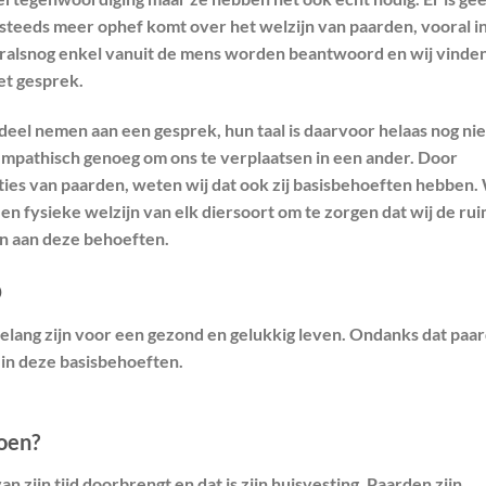
r steeds meer ophef komt over het welzijn van paarden, vooral i
ooralsnog enkel vanuit de mens worden beantwoord en wij vinden
et gesprek.
 deel nemen aan een gesprek, hun taal is daarvoor helaas nog nie
empathisch genoeg om ons te verplaatsen in een ander. Door
es van paarden, weten wij dat ook zij basisbehoeften hebben. 
en fysieke welzijn van elk diersoort om te zorgen dat wij de ru
an aan deze behoeften.
D
belang zijn voor een gezond en gelukkig leven. Ondanks dat paar
t in deze basisbehoeften.
doen?
 zijn tijd doorbrengt en dat is zijn huisvesting. Paarden zijn