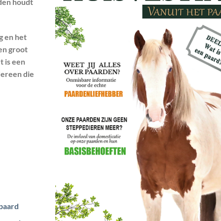
rden houdt
g en het
en groot
t is een
dereen die
paard