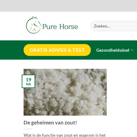
Ga
naar
inhoud
Zoeken
naar:
GRATIS ADVIES & TEST
Gezondheidsdoel
19
feb
De geheimen van zout!
Wat is de functie van zout en waarom is het