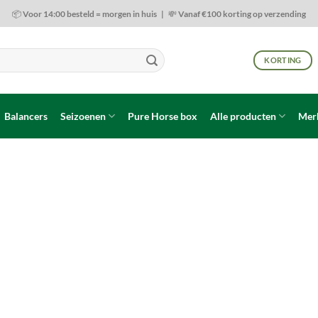
📦 Voor 14:00 besteld = morgen in huis | 💸 Vanaf €100 korting op verzending
KORTING
Balancers
Seizoenen
Pure Horse box
Alle producten
Mer