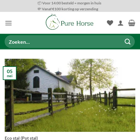
Ga
📦 Voor 14:00 besteld = morgen in huis
💸 Vanaf €100 korting op verzending
naar
inhoud
Zoeken
naar:
05
mei
Eco stal (Pot stal)