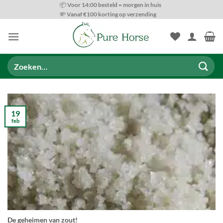
Ga
📦 Voor 14:00 besteld = morgen in huis
💸 Vanaf €100 korting op verzending
naar
inhoud
Zoeken
naar:
19
feb
De geheimen van zout!