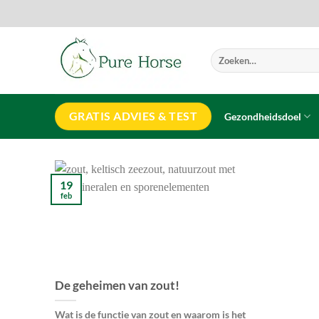
Ga
naar
inhoud
Zoeken
naar:
GRATIS ADVIES & TEST
Gezondheidsdoel
19
feb
De geheimen van zout!
Wat is de functie van zout en waarom is het