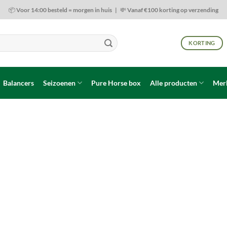
📦 Voor 14:00 besteld = morgen in huis | 💸 Vanaf €100 korting op verzending
KORTING
Balancers
Seizoenen
Pure Horse box
Alle producten
Mer