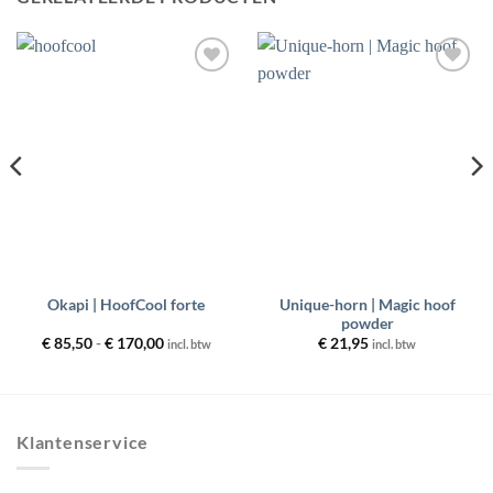
Toevoegen
Toevoegen
aan
aan
wenslijst
wenslijst
Unique-horn | Magic hoof
Okapi | HoofCool forte
powder
Prijsklasse:
€
85,50
-
€
170,00
€
21,95
incl. btw
incl. btw
€ 85,50
tot
€ 170,00
Klantenservice