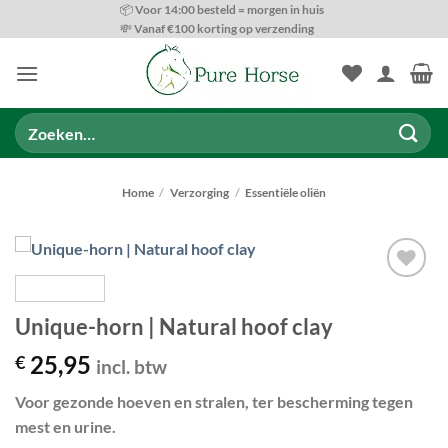
Ga
📦 Voor 14:00 besteld = morgen in huis
💸 Vanaf €100 korting op verzending
naar
inhoud
Zoeken
naar:
Home
/
Verzorging
/
Essentiële oliën
Toevoegen
aan
Unique-horn | Natural hoof clay
wenslijst
25,95
€
incl. btw
Voor gezonde hoeven en stralen, ter bescherming tegen
mest en urine.