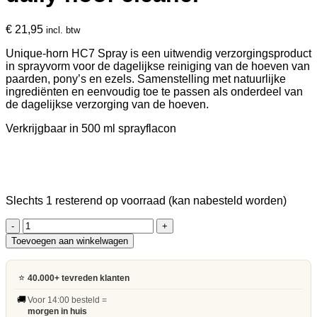
€
21,95
incl. btw
Unique-horn HC7 Spray is een uitwendig verzorgingsproduct
in sprayvorm voor de dagelijkse reiniging van de hoeven van
paarden, pony’s en ezels. Samenstelling met natuurlijke
ingrediënten en eenvoudig toe te passen als onderdeel van
de dagelijkse verzorging van de hoeven.
Verkrijgbaar in 500 ml sprayflacon
Slechts 1 resterend op voorraad (kan nabesteld worden)
Unique-
horn
Toevoegen aan winkelwagen
|
HC7
spray
⭐
40.000+ tevreden klanten
daily
🚚
hoof
Voor 14:00 besteld =
morgen in huis
cleaner