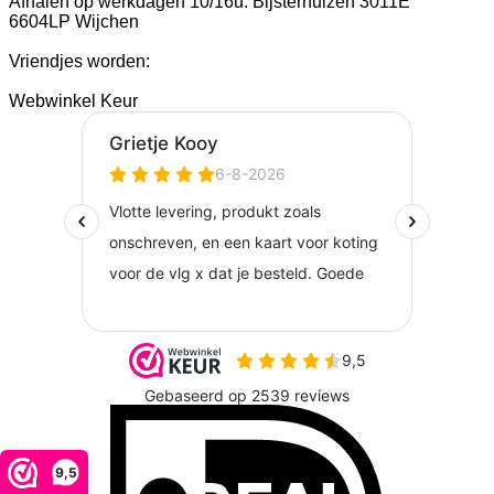
Afhalen op werkdagen 10/16u. Bijsterhuizen 3011E
6604LP Wijchen
Vriendjes worden:
Webwinkel Keur
I
9,5