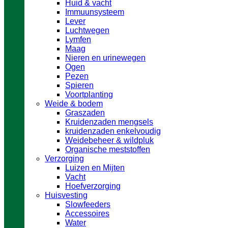
Huid & vacht
Immuunsysteem
Lever
Luchtwegen
Lymfen
Maag
Nieren en urinewegen
Ogen
Pezen
Spieren
Voortplanting
Weide & bodem
Graszaden
Kruidenzaden mengsels
kruidenzaden enkelvoudig
Weidebeheer & wildpluk
Organische meststoffen
Verzorging
Luizen en Mijten
Vacht
Hoefverzorging
Huisvesting
Slowfeeders
Accessoires
Water