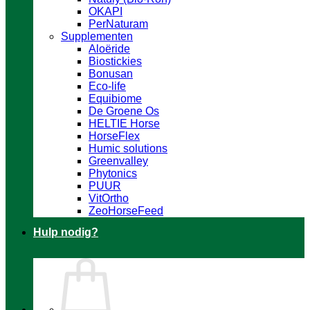
OKAPI
PerNaturam
Supplementen
Aloëride
Biostickies
Bonusan
Eco-life
Equibiome
De Groene Os
HELTIE Horse
HorseFlex
Humic solutions
Greenvalley
Phytonics
PUUR
VitOrtho
ZeoHorseFeed
Hulp nodig?