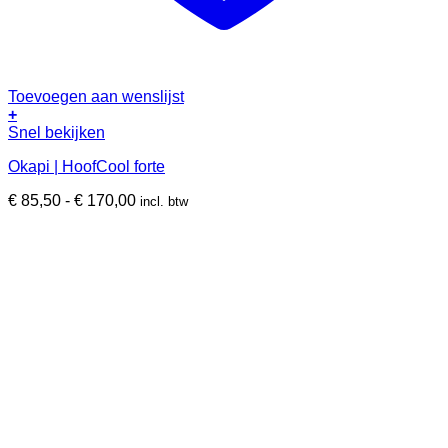
Toevoegen aan wenslijst
+
Dit
Snel bekijken
product
Okapi | HoofCool forte
heeft
meerdere
Prijsklasse:
€
85,50
-
€
170,00
incl. btw
variaties.
€ 85,50
Deze
tot
optie
€ 170,00
kan
gekozen
worden
op
de
productpagina