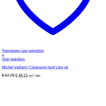
Toevoegen aan wenslijst
+
Dit
Snel bekijken
product
Michel Vaillant | Cleansing hoof care oil
heeft
meerdere
Oorspronkelijke
Huidige
€
57,75
€
46,21
incl. btw
variaties.
prijs
prijs
Deze
was:
is:
optie
€ 57,75.
€ 46,21.
kan
gekozen
worden
op
de