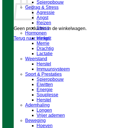
Spieropbouw
Gedrag & Stress
Agressie
Angst
Reizen
Stress
Geen producten in de winkelwagen.
Hormonen
Terug naar winkel
Hengst
Merrie
Drachtig
Lactatie
Weerstand
Herstel
Immuunsysteem
Sport & Prestaties
Spieropbouw
Eiwitten
Energie
Souplesse
Herstel
Ademhaling
Longen
Vrijer ademen
Beweging
Hoeven