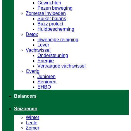
Gewrichten
Pezen beweging
Zomerse invloeden
Suiker balans
Buzz protect
Huidbescherming
Detox
Inwendige reiniging
Lever
Vachtwissel
Ondersteuning
Energie
Vertraagde vachtwissel
Overig
Junioren
Senioren
EHBO
Balancers
Seizoenen
Winter
Lente
Zomer