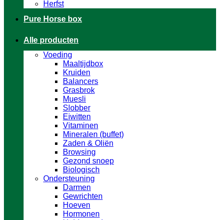
Herfst
Pure Horse box
Alle producten
Voeding
Maaltijdbox
Kruiden
Balancers
Grasbrok
Muesli
Slobber
Eiwitten
Vitaminen
Mineralen (buffet)
Zaden & Oliën
Browsing
Gezond snoep
Biologisch
Ondersteuning
Darmen
Gewrichten
Hoeven
Hormonen