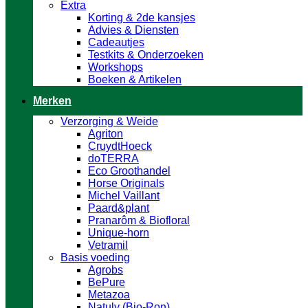
Extra
Korting & 2de kansjes
Advies & Diensten
Cadeautjes
Testkits & Onderzoeken
Workshops
Boeken & Artikelen
Merken
Verzorging & Weide
Agriton
CruydtHoeck
doTERRA
Eco Groothandel
Horse Originals
Michel Vaillant
Paard&plant
Pranarôm & Biofloral
Unique-horn
Vetramil
Basis voeding
Agrobs
BePure
Metazoa
Natuly (Bio-Ron)