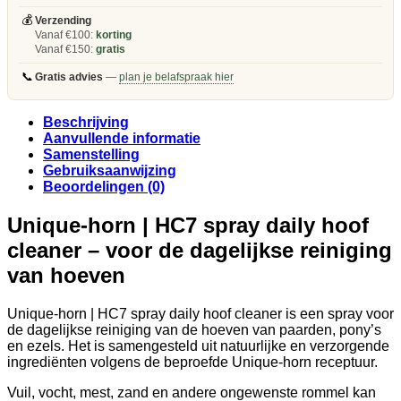
aantal
💰
Verzending
Vanaf €100:
korting
Vanaf €150:
gratis
📞
Gratis advies
—
plan je belafspraak hier
Beschrijving
Aanvullende informatie
Samenstelling
Gebruiksaanwijzing
Beoordelingen (0)
Unique-horn | HC7 spray daily hoof
cleaner – voor de dagelijkse reiniging
van hoeven
Unique-horn | HC7 spray daily hoof cleaner is een spray voor
de dagelijkse reiniging van de hoeven van paarden, pony’s
en ezels. Het is samengesteld uit natuurlijke en verzorgende
ingrediënten volgens de beproefde Unique-horn receptuur.
Vuil, vocht, mest, zand en andere ongewenste rommel kan