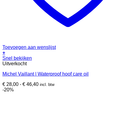
Toevoegen aan wenslijst
+
Dit
Snel bekijken
product
Uitverkocht
heeft
Michel Vaillant | Waterproof hoof care oil
meerdere
variaties.
Prijsklasse:
€
28,00
-
€
46,40
incl. btw
Deze
€ 28,00
-20%
optie
tot
kan
€ 46,40
gekozen
worden
op
de
productpagina