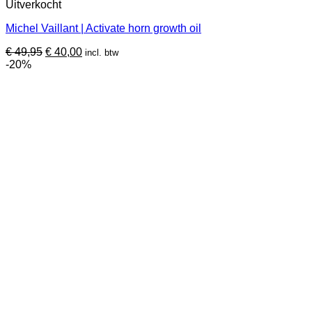
product
Uitverkocht
heeft
Michel Vaillant | Activate horn growth oil
meerdere
variaties.
Oorspronkelijke
Huidige
€
49,95
€
40,00
incl. btw
Deze
prijs
prijs
-20%
optie
was:
is:
kan
€ 49,95.
€ 40,00.
gekozen
worden
op
de
productpagina