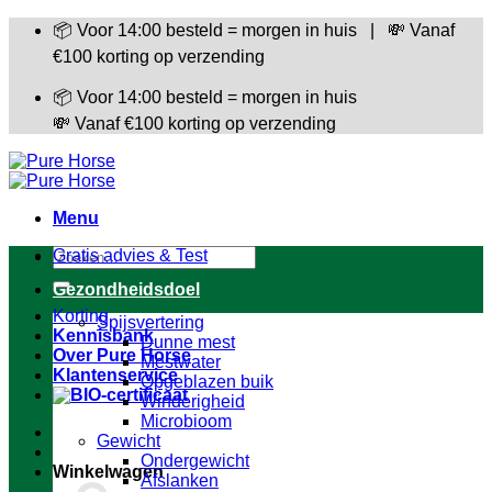
Ga
📦 Voor 14:00 besteld = morgen in huis | 💸 Vanaf
naar
€100 korting op verzending
inhoud
📦 Voor 14:00 besteld = morgen in huis
💸 Vanaf €100 korting op verzending
Menu
Zoeken
Gratis advies & Test
naar:
Gezondheidsdoel
Korting
Spijsvertering
Kennisbank
Dunne mest
Over Pure Horse
Mestwater
Klantenservice
Opgeblazen buik
Winderigheid
Microbioom
Gewicht
Ondergewicht
Winkelwagen
Afslanken