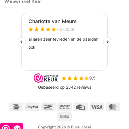
Webwinkel Keur
IDeal
PayPal
Bancontact
Sofort
Credit
Visa
Maste
Card
Bank
Transfer
Copyright 2026 ©
Pure Horse
9,5