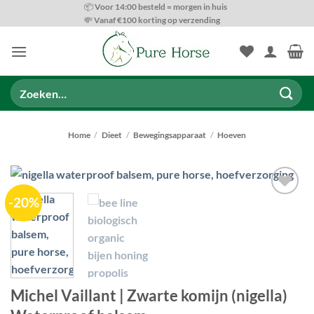
Ga
📦 Voor 14:00 besteld = morgen in huis
💸 Vanaf €100 korting op verzending
naar
inhoud
Zoeken
naar:
Home
/
Dieet
/
Bewegingsapparaat
/
Hoeven
-20%
Toevoegen
aan
wenslijst
Michel Vaillant | Zwarte komijn (nigella)