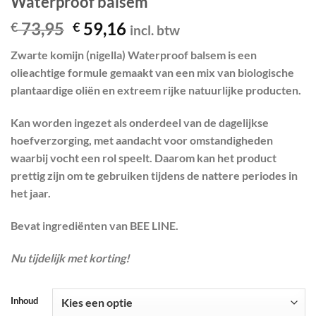
Waterproof balsem
Oorspronkelijke
Huidige
73,95
59,16
€
€
incl. btw
prijs
prijs
Zwarte komijn (nigella) Waterproof balsem is een
was:
is:
olieachtige formule gemaakt van een mix van biologische
€ 73,95.
€ 59,16.
plantaardige oliën en extreem rijke natuurlijke producten.
Kan worden ingezet als onderdeel van de dagelijkse
hoefverzorging, met aandacht voor omstandigheden
waarbij vocht een rol speelt. Daarom kan het product
prettig zijn om te gebruiken tijdens de nattere periodes in
het jaar.
Bevat ingrediënten van BEE LINE.
Nu tijdelijk met korting!
Inhoud