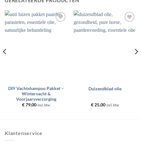
GERELATEERDE PRODUCTEN
Toevoegen
Toevoegen
aan
aan
wenslijst
wenslijst
DIY Vachtshampoo Pakket –
Duizendblad olie
Wintervacht &
Voorjaarsverzorging
€
79,00
€
25,00
incl. btw
incl. btw
Klantenservice