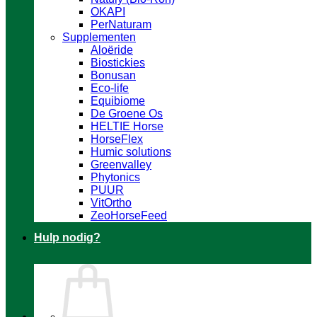
OKAPI
PerNaturam
Supplementen
Aloëride
Biostickies
Bonusan
Eco-life
Equibiome
De Groene Os
HELTIE Horse
HorseFlex
Humic solutions
Greenvalley
Phytonics
PUUR
VitOrtho
ZeoHorseFeed
Hulp nodig?