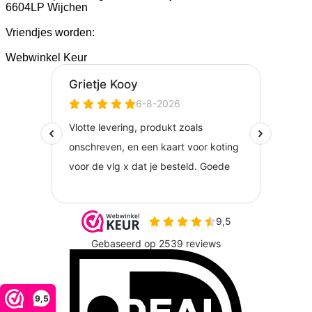
6604LP Wijchen
Vriendjes worden:
Webwinkel Keur
I
9,5