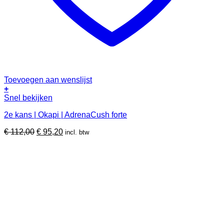
Toevoegen aan wenslijst
+
Dit
Snel bekijken
product
2e kans | Okapi | AdrenaCush forte
heeft
meerdere
Oorspronkelijke
Huidige
€
112,00
€
95,20
incl. btw
variaties.
prijs
prijs
Deze
was:
is:
optie
€ 112,00.
€ 95,20.
kan
gekozen
worden
op
de
productpagina