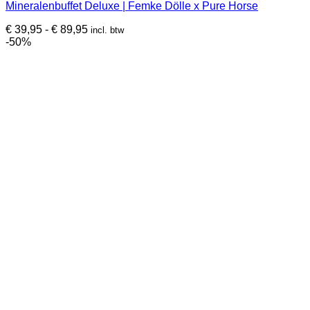
Mineralenbuffet Deluxe | Femke Dölle x Pure Horse
heeft
meerdere
Prijsklasse:
€
39,95
-
€
89,95
incl. btw
variaties.
€ 39,95
-50%
Deze
tot
optie
€ 89,95
kan
gekozen
worden
op
de
productpagina