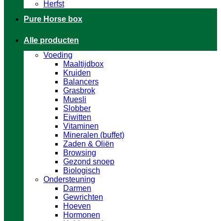
Herfst
Pure Horse box
Alle producten
Voeding
Maaltijdbox
Kruiden
Balancers
Grasbrok
Muesli
Slobber
Eiwitten
Vitaminen
Mineralen (buffet)
Zaden & Oliën
Browsing
Gezond snoep
Biologisch
Ondersteuning
Darmen
Gewrichten
Hoeven
Hormonen