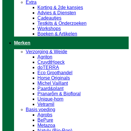
Extra
Korting & 2de kansjes
Advies & Diensten
Cadeautjes
Testkits & Onderzoeken
Workshops
Boeken & Artikelen
Merken
Verzorging & Weide
Agriton
CruydtHoeck
doTERRA
Eco Groothandel
Horse Originals
Michel Vaillant
Paard&plant
Pranarôm & Biofloral
Unique-horn
Vetramil
Basis voeding
Agrobs
BePure
Metazoa
Natuly (Bio-Ron)