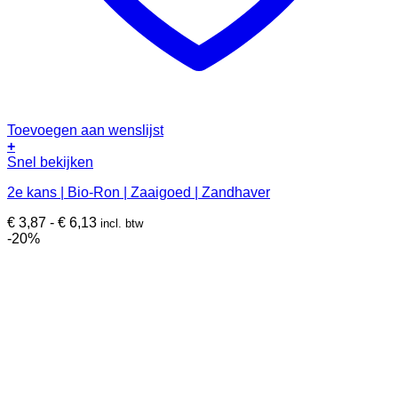
Toevoegen aan wenslijst
+
Dit
Snel bekijken
product
2e kans | Bio-Ron | Zaaigoed | Zandhaver
heeft
meerdere
Prijsklasse:
€
3,87
-
€
6,13
incl. btw
variaties.
€ 3,87
-20%
Deze
tot
optie
€ 6,13
kan
gekozen
worden
op
de
productpagina