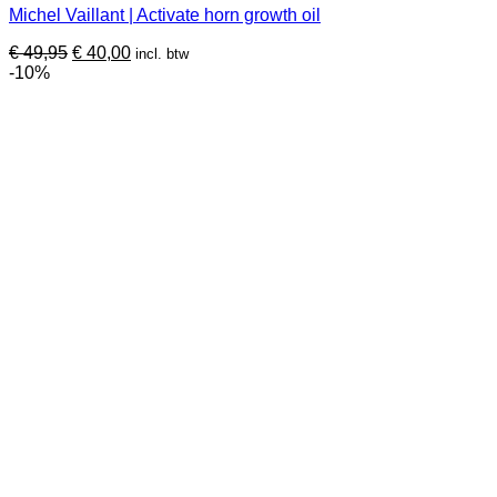
Michel Vaillant | Activate horn growth oil
meerdere
variaties.
Oorspronkelijke
Huidige
€
49,95
€
40,00
incl. btw
Deze
prijs
prijs
-10%
optie
was:
is:
kan
€ 49,95.
€ 40,00.
gekozen
worden
op
de
productpagina