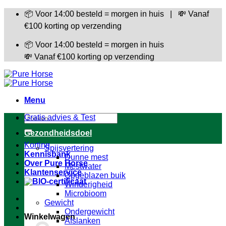
Ga
📦 Voor 14:00 besteld = morgen in huis | 💸 Vanaf
naar
€100 korting op verzending
inhoud
📦 Voor 14:00 besteld = morgen in huis
💸 Vanaf €100 korting op verzending
Menu
Zoeken
Gratis advies & Test
naar:
Gezondheidsdoel
Korting
Spijsvertering
Kennisbank
Dunne mest
Over Pure Horse
Mestwater
Klantenservice
Opgeblazen buik
Winderigheid
Microbioom
Gewicht
Ondergewicht
Winkelwagen
Afslanken