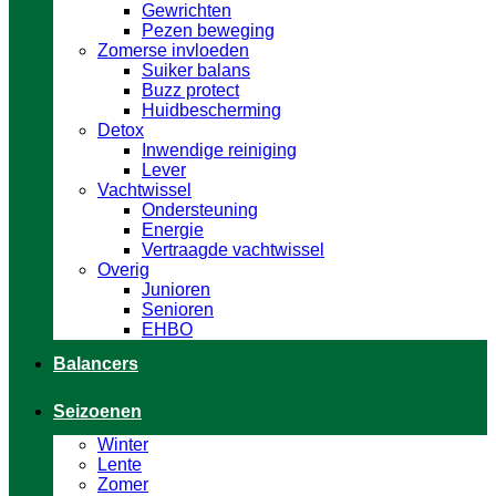
Gewrichten
Pezen beweging
Zomerse invloeden
Suiker balans
Buzz protect
Huidbescherming
Detox
Inwendige reiniging
Lever
Vachtwissel
Ondersteuning
Energie
Vertraagde vachtwissel
Overig
Junioren
Senioren
EHBO
Balancers
Seizoenen
Winter
Lente
Zomer