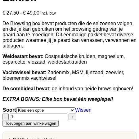
Prijsklasse:
€
27,50
-
€
49,00
incl. btw
€ 27,50
De Browsing box bevat producten die de seizoenen volgen
tot
en die je kan gebruiken om het browsing gedrag van je
€ 49,00
paard aan te moedigen. Dit eenmalige pakket bevat diverse
producten waarmee jij je paard kan verrassen, verwennen en
uitdagen.
Weidestart bevat:
Oostpruisische kruiden, magnesium,
esparcette, vlozaad, weidestartkruiden
Vachtwissel bevat:
Zadenmix, MSM, lijnzaad, zeewier,
bloemenmix vachtwissel
De combideal bevat:
de inhoud van beide browsingboxen!
EXTRA BONUS: Elke box bevat één weeglepel!
Soort
Wissen
Browsing
box
Toevoegen aan winkelwagen
Limited
Edition
aantal