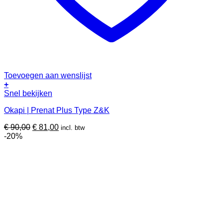
Toevoegen aan wenslijst
+
Snel bekijken
Okapi | Prenat Plus Type Z&K
Oorspronkelijke
Huidige
€
90,00
€
81,00
incl. btw
prijs
prijs
-20%
was:
is:
€ 90,00.
€ 81,00.