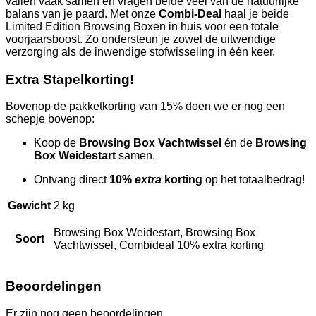
vallen vaak samen en vragen beide veel van de natuurlijke
balans van je paard. Met onze
Combi-Deal
haal je beide
Limited Edition Browsing Boxen in huis voor een totale
voorjaarsboost. Zo ondersteun je zowel de uitwendige
verzorging als de inwendige stofwisseling in één keer.
Extra Stapelkorting!
Bovenop de pakketkorting van 15% doen we er nog een
schepje bovenop:
Koop de
Browsing Box Vachtwissel
én de
Browsing
Box Weidestart
samen.
Ontvang direct
10%
extra
korting
op het totaalbedrag!
Gewicht
2 kg
Browsing Box Weidestart, Browsing Box
Soort
Vachtwissel, Combideal 10% extra korting
Beoordelingen
Er zijn nog geen beoordelingen.