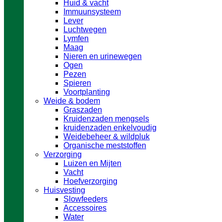
Huid & vacht
Immuunsysteem
Lever
Luchtwegen
Lymfen
Maag
Nieren en urinewegen
Ogen
Pezen
Spieren
Voortplanting
Weide & bodem
Graszaden
Kruidenzaden mengsels
kruidenzaden enkelvoudig
Weidebeheer & wildpluk
Organische meststoffen
Verzorging
Luizen en Mijten
Vacht
Hoefverzorging
Huisvesting
Slowfeeders
Accessoires
Water