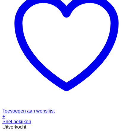
Toevoegen aan wenslijst
+
Dit
Snel bekijken
product
Uitverkocht
heeft