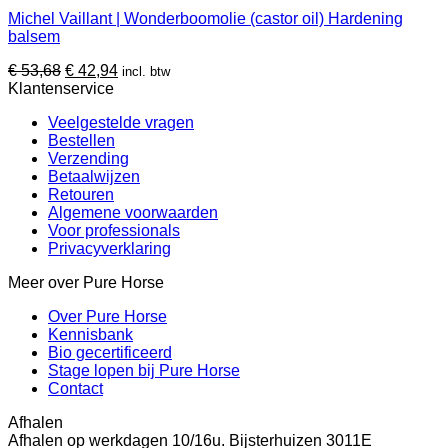
product
Michel Vaillant | Wonderboomolie (castor oil) Hardening
heeft
balsem
meerdere
variaties.
Oorspronkelijke
Huidige
€
53,68
€
42,94
incl. btw
Deze
prijs
prijs
Klantenservice
optie
was:
is:
kan
Veelgestelde vragen
€ 53,68.
€ 42,94.
gekozen
Bestellen
worden
Verzending
op
Betaalwijzen
de
Retouren
productpagina
Algemene voorwaarden
Voor professionals
Privacyverklaring
Meer over Pure Horse
Over Pure Horse
Kennisbank
Bio gecertificeerd
Stage lopen bij Pure Horse
Contact
Afhalen
Afhalen op werkdagen 10/16u. Bijsterhuizen 3011E