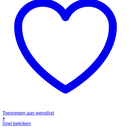
Toevoegen aan wenslijst
+
Dit
Snel bekijken
product