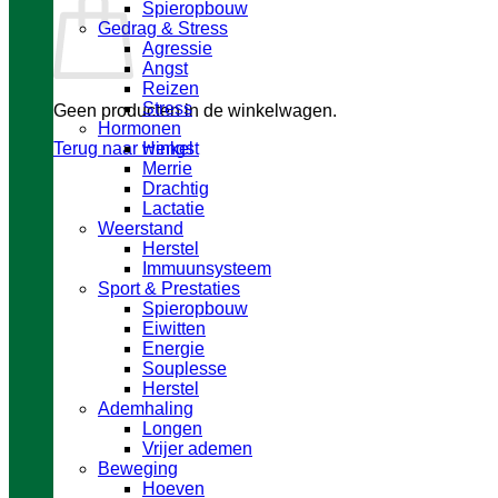
Spieropbouw
Gedrag & Stress
Agressie
Angst
Reizen
Stress
Geen producten in de winkelwagen.
Hormonen
Terug naar winkel
Hengst
Merrie
Drachtig
Lactatie
Weerstand
Herstel
Immuunsysteem
Sport & Prestaties
Spieropbouw
Eiwitten
Energie
Souplesse
Herstel
Ademhaling
Longen
Vrijer ademen
Beweging
Hoeven