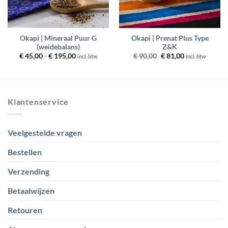
Okapi | Mineraal Puur G
Okapi | Prenat Plus Type
(weidebalans)
Z&K
Prijsklasse:
Oorspronkelijke
Huidige
€
45,00
-
€
195,00
€
90,00
€
81,00
incl. btw
incl. btw
€ 45,00
prijs
prijs
tot
was:
is:
€ 195,00
€ 90,00.
€ 81,00.
Klantenservice
Veelgestelde vragen
Bestellen
Verzending
Betaalwijzen
Retouren