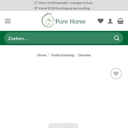
Ga
📦 Voor 14:00 besteld = morgen in huis
💸 Vanaf €100 korting op verzending
naar
inhoud
Zoeken
naar:
Home
/
Ondersteuning
/
Darmen
Toevoegen
aan
wenslijst