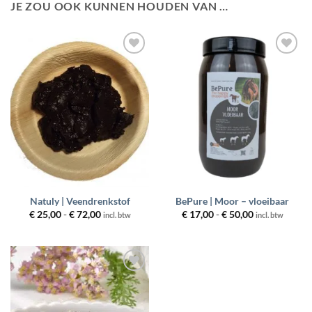
JE ZOU OOK KUNNEN HOUDEN VAN …
Toevoegen
Toevoegen
aan
aan
wenslijst
wenslijst
Natuly | Veendrenkstof
BePure | Moor – vloeibaar
Prijsklasse:
Prijsklasse:
€
25,00
-
€
72,00
€
17,00
-
€
50,00
incl. btw
incl. btw
€ 25,00
€ 17,00
tot
tot
€ 72,00
€ 50,00
Toevoegen
aan
wenslijst