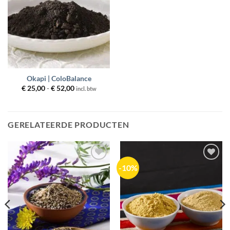
Okapi | ColoBalance
Prijsklasse:
€
25,00
-
€
52,00
incl. btw
€ 25,00
tot
€ 52,00
GERELATEERDE PRODUCTEN
-10%
Toevoegen
Toevoegen
aan
aan
wenslijst
wenslijst