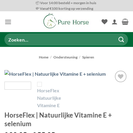
Ga
📦 Voor 14:00 besteld = morgen in huis
💸 Vanaf €100 korting op verzending
naar
inhoud
Zoeken
naar:
Home
/
Ondersteuning
/
Spieren
Toevoegen
aan
wenslijst
HorseFlex | Natuurlijke Vitamine E +
selenium