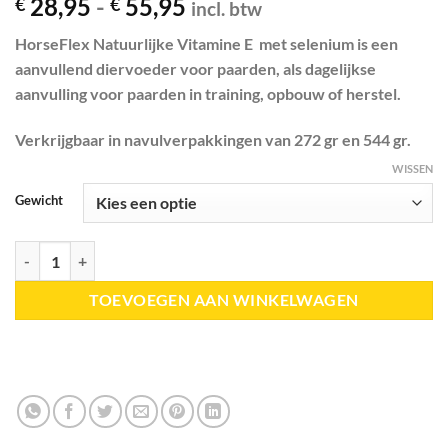
Prijsklasse:
28,95
-
55,95
€
€
incl. btw
€ 28,95
HorseFlex Natuurlijke Vitamine E met selenium is een
tot
aanvullend diervoeder voor paarden, als dagelijkse
€ 55,95
aanvulling voor paarden in training, opbouw of herstel.
Verkrijgbaar in navulverpakkingen van 272 gr en 544 gr.
WISSEN
Gewicht
HorseFlex | Natuurlijke Vitamine E + selenium aantal
TOEVOEGEN AAN WINKELWAGEN