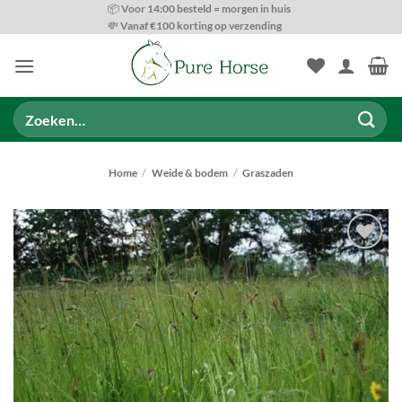
Ga
📦 Voor 14:00 besteld = morgen in huis
💸 Vanaf €100 korting op verzending
naar
inhoud
Zoeken
naar:
Home
/
Weide & bodem
/
Graszaden
Toevoegen
aan
wenslijst