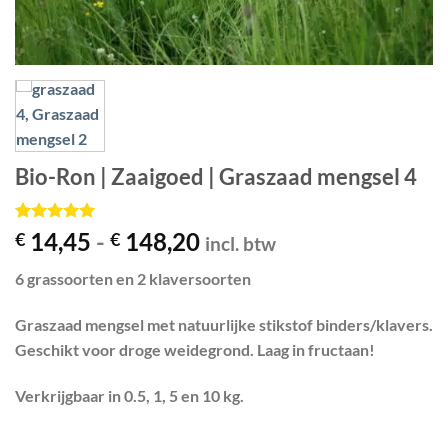
Bio-Ron | Zaaigoed | Graszaad mengsel 4
Gewaardeerd
1
Prijsklasse:
14,45
-
148,20
€
€
incl. btw
5
op 5
€ 14,45
gebaseerd
6 grassoorten en 2 klaversoorten
op
klant
tot
waardering
€ 148,20
Graszaad mengsel met natuurlijke stikstof binders/klavers.
Geschikt voor droge weidegrond. Laag in fructaan!
Verkrijgbaar in 0.5, 1, 5 en 10 kg.