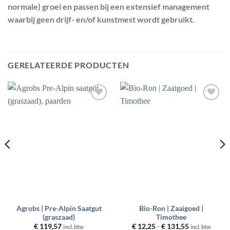
normale) groei en passen bij een extensief management
waarbij geen drijf- en/of kunstmest wordt gebruikt.
GERELATEERDE PRODUCTEN
Toevoegen
Toevoegen
aan
aan
wenslijst
wenslijst
Agrobs | Pre-Alpin Saatgut
Bio-Ron | Zaaigoed |
(graszaad)
Timothee
Prijsklasse:
€
119,57
€
12,25
-
€
131,55
incl. btw
incl. btw