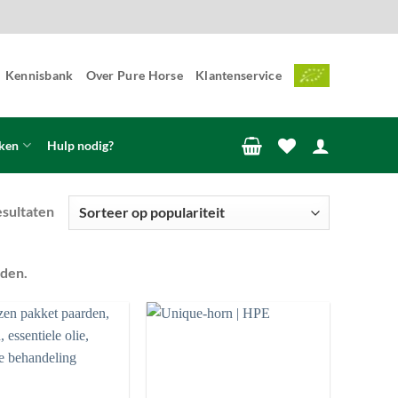
Kennisbank
Over Pure Horse
Klantenservice
ken
Hulp nodig?
Gesorteerd
esultaten
op
populariteit
rden.
Toevoegen
Toevoegen
aan
aan
wenslijst
wenslijst