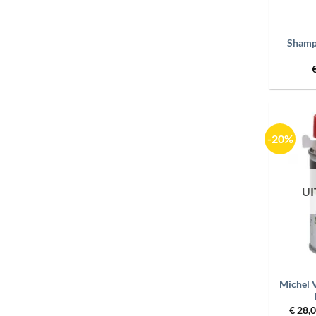
+
Shamp
-20%
U
+
Michel V
€
28,