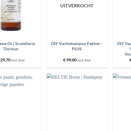
UITVERKOCHT
+
+
ne Os | Scutellaria
DIY Vachtshampoo Pakket –
DIY Va
Tinctuur
PLUS
Voo
29,70
€
99,00
incl. btw
incl. btw
Toevoegen
Toevoegen
aan
aan
wenslijst
wenslijst