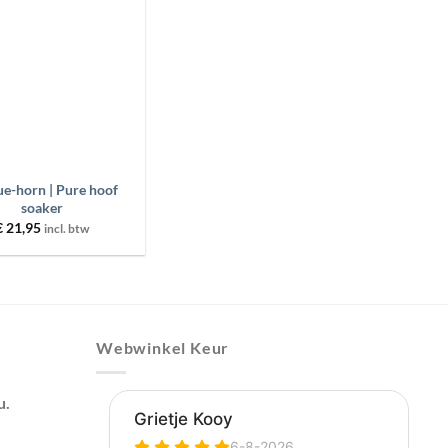
aan
wenslijst
e-horn | Pure hoof
soaker
€
21,95
incl. btw
Webwinkel Keur
u.