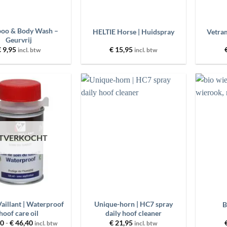
+
+
oo & Body Wash –
HELTIE Horse | Huidspray
Vetram
Geurvrij
€
9,95
€
15,95
incl. btw
incl. btw
Toevoegen
Toevoegen
aan
aan
wenslijst
wenslijst
ITVERKOCHT
+
+
aillant | Waterproof
Unique-horn | HC7 spray
B
hoof care oil
daily hoof cleaner
Prijsklasse:
00
-
€
46,40
€
21,95
incl. btw
incl. btw