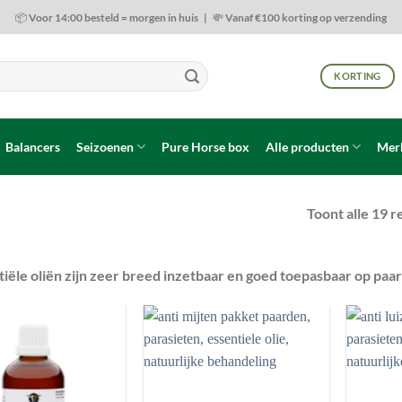
📦 Voor 14:00 besteld = morgen in huis | 💸 Vanaf €100 korting op verzending
KORTING
Balancers
Seizoenen
Pure Horse box
Alle producten
Mer
Toont alle 19 r
iële oliën zijn zeer breed inzetbaar en goed toepasbaar op paa
Toevoegen
Toevoegen
aan
aan
wenslijst
wenslijst