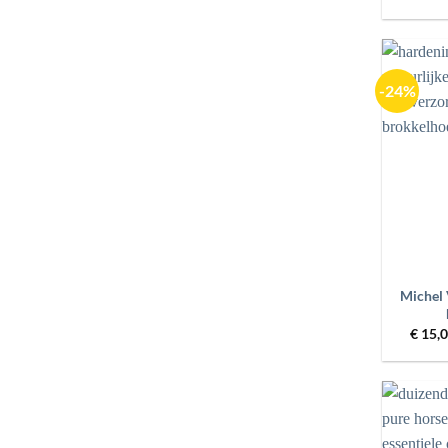
-24%
+
Michel 
€
15,