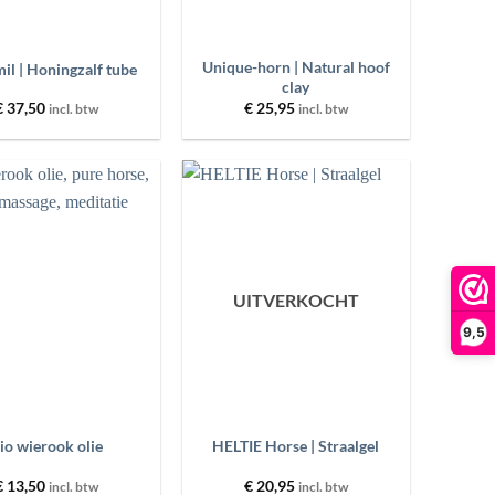
+
Unique-horn | Natural hoof
il | Honingzalf tube
clay
€
37,50
€
25,95
incl. btw
incl. btw
Toevoegen
Toevoegen
aan
aan
wenslijst
wenslijst
UITVERKOCHT
9,5
+
io wierook olie
HELTIE Horse | Straalgel
€
13,50
€
20,95
incl. btw
incl. btw