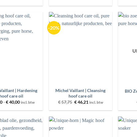
€ 28,00
tot
€ 46,40
-20%
Toevoegen
Toevoegen
aan
aan
wenslijst
wenslijst
U
+
+
Vaillant | Hardening
Michel Vaillant | Cleansing
BIO Zo
hoof care oil
hoof care oil
Prijsklasse:
Oorspronkelijke
Huidige
00
-
€
40,00
€
57,75
€
46,21
incl. btw
incl. btw
€ 15,00
prijs
prijs
tot
was:
is:
€ 40,00
€ 57,75.
€ 46,21.
Toevoegen
Toevoegen