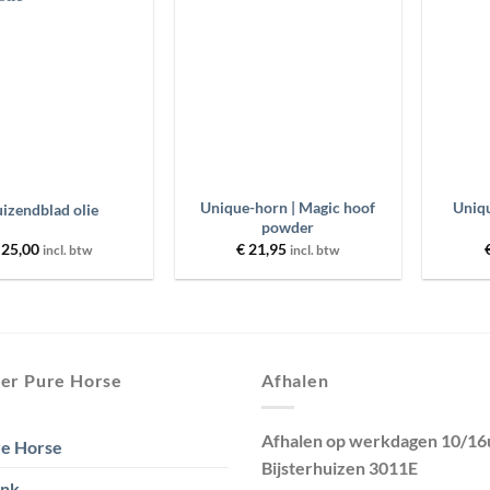
aan
aan
wenslijst
wenslijst
+
+
Unique-horn | Magic hoof
Uniqu
izendblad olie
powder
25,00
€
21,95
incl. btw
incl. btw
er Pure Horse
Afhalen
Afhalen op werkdagen 10/16
e Horse
Bijsterhuizen 3011E
ank