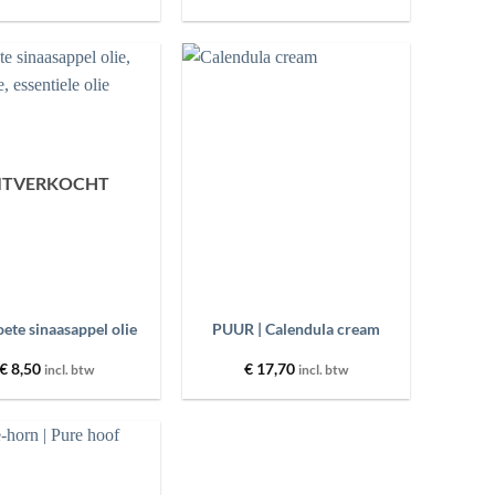
Toevoegen
Toevoegen
aan
aan
wenslijst
wenslijst
ITVERKOCHT
+
ete sinaasappel olie
PUUR | Calendula cream
€
8,50
€
17,70
incl. btw
incl. btw
Toevoegen