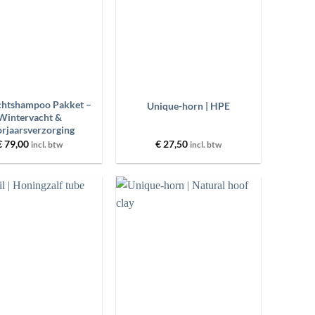
+
chtshampoo Pakket –
Unique-horn | HPE
Wintervacht &
rjaarsverzorging
€
79,00
€
27,50
incl. btw
incl. btw
Toevoegen
Toevoegen
aan
aan
wenslijst
wenslijst