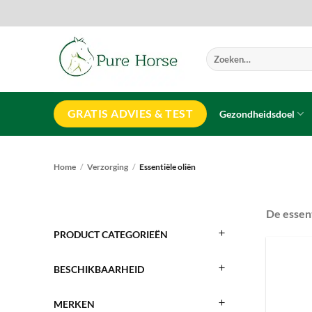
Ga
naar
inhoud
Zoeken
naar:
GRATIS ADVIES & TEST
Gezondheidsdoel
Home
/
Verzorging
/
Essentiële oliën
De essent
PRODUCT CATEGORIEËN
BESCHIKBAARHEID
MERKEN