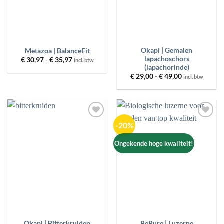
Okapi | Gemalen
Metazoa | BalanceFit
lapachoschors
Prijsklasse:
€
30,97
-
€
35,97
incl. btw
€ 30,97
(lapachorinde)
tot
Prijsklasse:
€
29,00
-
€
49,00
incl. btw
€ 35,97
€ 29,00
tot
€ 49,00
-20%
Toevoegen
Toevoegen
aan
aan
wenslijst
wenslijst
Ongekende hoge kwaliteit!
Okapi | Bitterkruiden
BePure | Luzerne