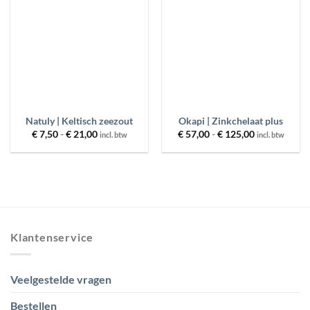
wenslijst
wenslijst
Natuly | Keltisch zeezout
Okapi | Zinkchelaat plus
Prijsklasse:
Prijsklasse:
€
7,50
-
€
21,00
€
57,00
-
€
125,00
incl. btw
incl. btw
€ 7,50
€ 57,00
tot
tot
€ 21,00
€ 125,00
Klantenservice
Veelgestelde vragen
Bestellen