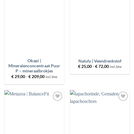
Toevoegen
Toevoegen
aan
aan
wenslijst
wenslijst
Okapi |
Natuly | Veendrenkstof
Mineralenconcentraat Puur
Prijsklasse:
€
25,00
-
€
72,00
incl. btw
€ 25,00
P – mineraalbrokjes
tot
Prijsklasse:
€
29,00
-
€
209,00
incl. btw
€ 72,00
€ 29,00
tot
€ 209,00
Toevoegen
Toevoegen
aan
aan
wenslijst
wenslijst