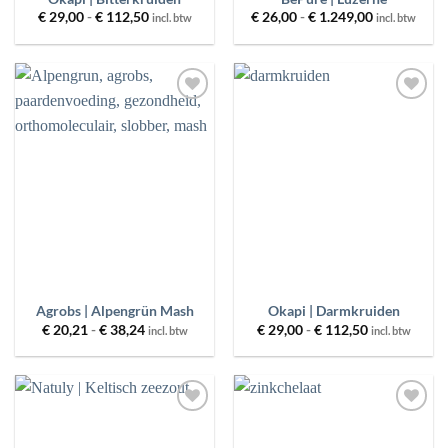
Prijsklasse:
Prijsklasse:
€
29,00
-
€
112,50
€
26,00
-
€
1.249,00
incl. btw
incl. btw
€ 29,00
€ 26,00
tot
tot
€ 112,50
€ 1.249,00
Toevoegen
Toevoegen
aan
aan
wenslijst
wenslijst
Agrobs | Alpengrün Mash
Okapi | Darmkruiden
Prijsklasse:
Prijsklasse:
€
20,21
-
€
38,24
€
29,00
-
€
112,50
incl. btw
incl. btw
€ 20,21
€ 29,00
tot
tot
€ 38,24
€ 112,50
Toevoegen
Toevoegen
aan
aan