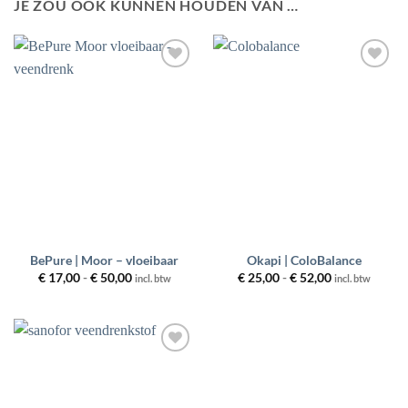
JE ZOU OOK KUNNEN HOUDEN VAN …
Toevoegen
Toevoegen
aan
aan
wenslijst
wenslijst
BePure | Moor – vloeibaar
Okapi | ColoBalance
Prijsklasse:
Prijsklasse:
€
17,00
-
€
50,00
€
25,00
-
€
52,00
incl. btw
incl. btw
€ 17,00
€ 25,00
tot
tot
€ 50,00
€ 52,00
Toevoegen
aan
wenslijst