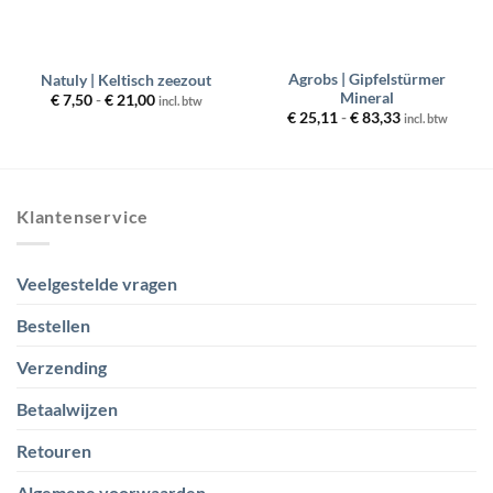
Agrobs | Gipfelstürmer
Natuly | Keltisch zeezout
Mineral
Prijsklasse:
€
7,50
-
€
21,00
incl. btw
€ 7,50
Prijsklasse:
€
25,11
-
€
83,33
incl. btw
tot
€ 25,11
€ 21,00
tot
€ 83,33
Klantenservice
Veelgestelde vragen
Bestellen
Verzending
Betaalwijzen
Retouren
Algemene voorwaarden