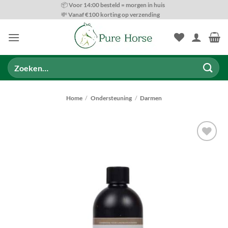
Ga
📦 Voor 14:00 besteld = morgen in huis
💸 Vanaf €100 korting op verzending
naar
inhoud
Zoeken
naar:
Home
/
Ondersteuning
/
Darmen
Toevoegen
aan
wenslijst