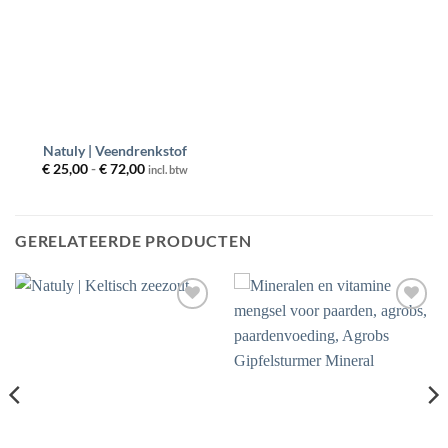
Natuly | Veendrenkstof
Prijsklasse:
€
25,00
-
€
72,00
incl. btw
€ 25,00
tot
€ 72,00
GERELATEERDE PRODUCTEN
Toevoegen
Toevoegen
aan
aan
wenslijst
wenslijst