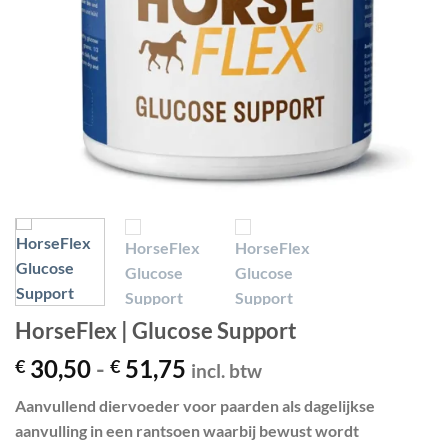
HorseFlex | Glucose Support
Prijsklasse:
30,50
-
51,75
€
€
incl. btw
€ 30,50
Aanvullend diervoeder voor paarden als dagelijkse
tot
aanvulling in een rantsoen waarbij bewust wordt
€ 51,75