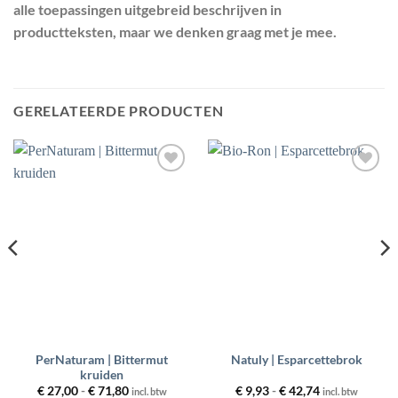
alle toepassingen uitgebreid beschrijven in
productteksten, maar we denken graag met je mee.
GERELATEERDE PRODUCTEN
Toevoegen
Toevoegen
aan
aan
wenslijst
wenslijst
PerNaturam | Bittermut
Natuly | Esparcettebrok
kruiden
Prijsklasse:
Prijsklasse:
€
27,00
-
€
71,80
€
9,93
-
€
42,74
incl. btw
incl. btw