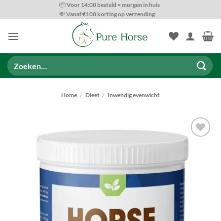
Ga
📦 Voor 14:00 besteld = morgen in huis
💸 Vanaf €100 korting op verzending
naar
inhoud
Zoeken
naar:
Home
/
Dieet
/
Inwendig evenwicht
Toevoegen
aan
wenslijst