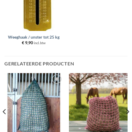
Weeghaak / unster tot 25 kg
€
9,90
incl. btw
GERELATEERDE PRODUCTEN
Toevoegen
Toevoegen
aan
aan
wenslijst
wenslijst