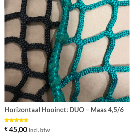
Horizontaal Hooinet: DUO – Maas 4,5/6
Gewaardeerd
1
45,00
€
incl. btw
5
op 5