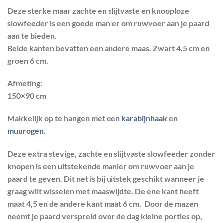
gebaseerd
Deze sterke maar zachte en slijtvaste en knooploze
op
klant
waardering
slowfeeder is een goede manier om ruwvoer aan je paard
aan te bieden.
Beide kanten bevatten een andere maas. Zwart 4,5 cm en
groen 6 cm.
Afmeting:
150×90 cm
Makkelijk op te hangen met een
karabijnhaak
en
muurogen
.
Deze extra stevige, zachte en slijtvaste slowfeeder zonder
knopen is een uitstekende manier om ruwvoer aan je
paard te geven. Dit net is bij uitstek geschikt wanneer je
graag wilt wisselen met maaswijdte. De ene kant heeft
maat 4,5 en de andere kant maat 6 cm. Door de mazen
neemt je paard verspreid over de dag kleine porties op,