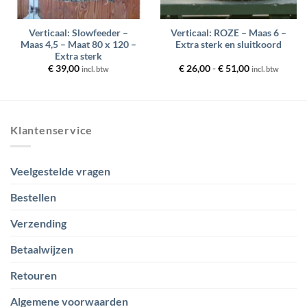
Verticaal: Slowfeeder –
Verticaal: ROZE – Maas 6 –
Maas 4,5 – Maat 80 x 120 –
Extra sterk en sluitkoord
Extra sterk
Prijsklasse:
€
39,00
€
26,00
-
€
51,00
incl. btw
incl. btw
€ 26,00
tot
€ 51,00
Klantenservice
Veelgestelde vragen
Bestellen
Verzending
Betaalwijzen
Retouren
Algemene voorwaarden