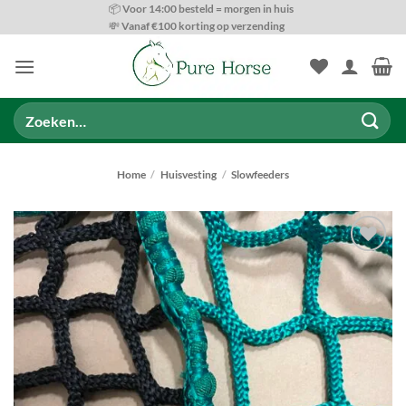
Ga
📦 Voor 14:00 besteld = morgen in huis
💸 Vanaf €100 korting op verzending
naar
inhoud
Zoeken
naar:
Home
/
Huisvesting
/
Slowfeeders
Toevoegen
aan
wenslijst