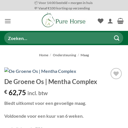
Ga
📦 Voor 14:00 besteld = morgen in huis
💸 Vanaf €100 korting op verzending
naar
inhoud
Zoeken
naar:
Home
/
Ondersteuning
/
Maag
De Groene Os | Mentha Complex
Toevoegen
aan
62,75
€
incl. btw
wenslijst
Biedt uitkomst voor een gevoelige maag.
Voldoende voor een kuur van 6 weken.