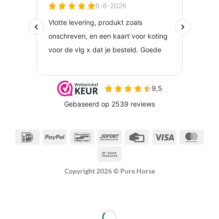
IDeal
PayPal
Bancontact
Sofort
Credit
Visa
Maste
Card
Bank
Transfer
Copyright 2026 ©
Pure Horse