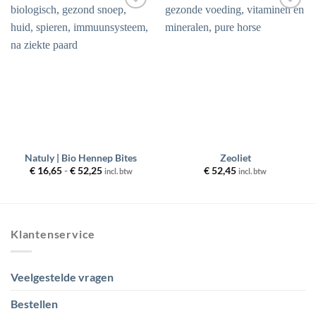
Toevoegen
Toevoegen
aan
aan
wenslijst
wenslijst
Natuly | Bio Hennep Bites
Zeoliet
Prijsklasse:
€
16,65
-
€
52,25
€
52,45
incl. btw
incl. btw
€ 16,65
tot
€ 52,25
Klantenservice
Veelgestelde vragen
Bestellen