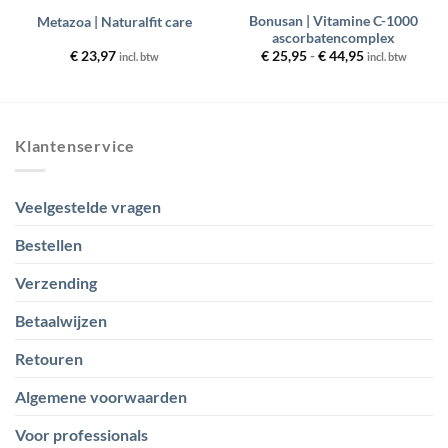
Bonusan | Vitamine C-1000
Metazoa | Naturalfit care
ascorbatencomplex
Prijsklasse:
€
23,97
€
25,95
-
€
44,95
incl. btw
incl. btw
€ 25,95
tot
€ 44,95
Klantenservice
Veelgestelde vragen
Bestellen
Verzending
Betaalwijzen
Retouren
Algemene voorwaarden
Voor professionals