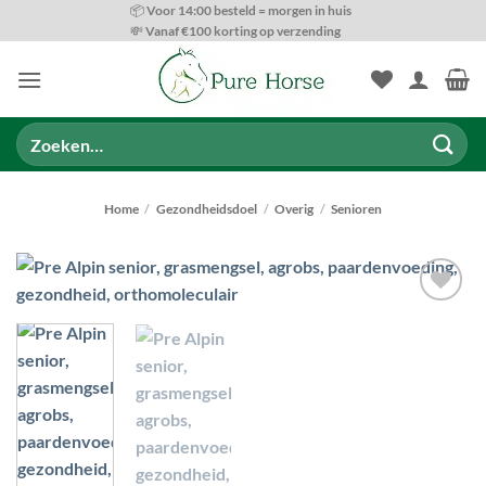
Ga
📦 Voor 14:00 besteld = morgen in huis
💸 Vanaf €100 korting op verzending
naar
inhoud
Zoeken
naar:
Home
/
Gezondheidsdoel
/
Overig
/
Senioren
Toevoegen
aan
wenslijst