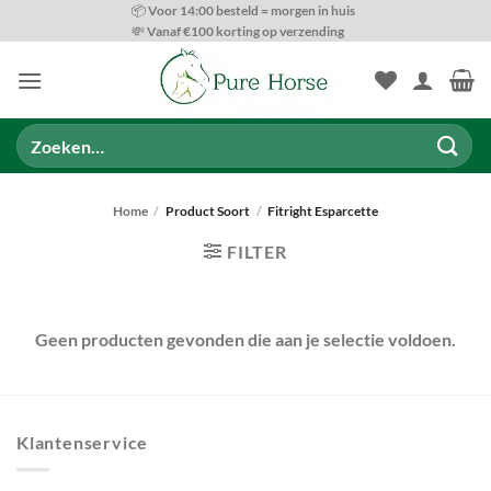
Ga
📦 Voor 14:00 besteld = morgen in huis
💸 Vanaf €100 korting op verzending
naar
inhoud
Zoeken
naar:
Home
/
Product Soort
/
Fitright Esparcette
FILTER
Geen producten gevonden die aan je selectie voldoen.
Klantenservice