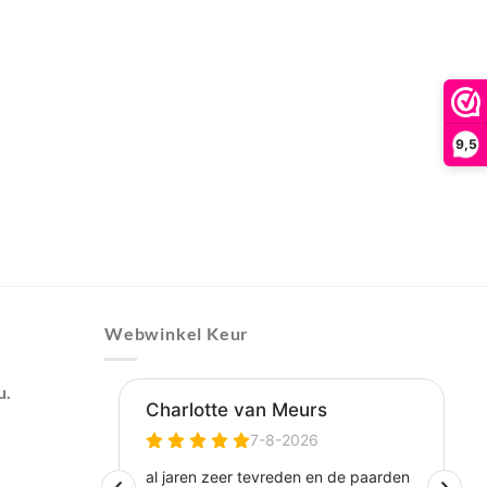
9,5
Webwinkel Keur
u.