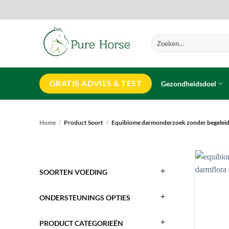
Ga
naar
inhoud
Zoeken
naar:
GRATIS ADVIES & TEST
Gezondheidsdoel
Home
/
Product Soort
/
Equibiome darmonderzoek zonder begeleid
SOORTEN VOEDING
ONDERSTEUNINGS OPTIES
PRODUCT CATEGORIEËN