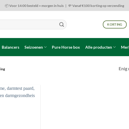
📦 Voor 14:00 besteld = morgen in huis | 💸 Vanaf €100 korting op verzending
KORTING
Balancers
Seizoenen
Pure Horse box
Alle producten
Mer
Enig 
ing
Toevoegen
aan
wenslijst