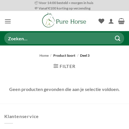
Ga
📦 Voor 14:00 besteld = morgen in huis
💸 Vanaf €100 korting op verzending
naar
inhoud
Zoeken
naar:
Home
/
Product Soort
/
Deel 3
FILTER
Geen producten gevonden die aan je selectie voldoen.
PRODUCT CATEGORIEËN
Klantenservice
FILTER
RESET