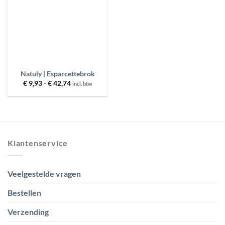
PRODUCT CATEGORIEËN
BESCHIKBAARHEID
PRODUCT GEWICHT
Natuly | Esparcettebrok
Prijsklasse:
€
9,93
-
€
42,74
incl. btw
€ 9,93
tot
MERKEN
€ 42,74
PRIJS
Klantenservice
FILTER
RESET
Veelgestelde vragen
Bestellen
Verzending