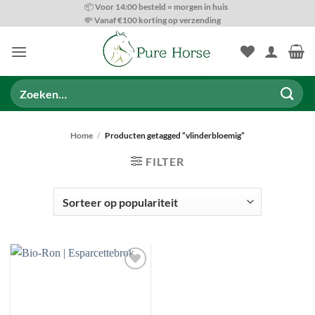
Ga
📦 Voor 14:00 besteld = morgen in huis
💸 Vanaf €100 korting op verzending
naar
inhoud
Zoeken
naar:
Home
/
Producten getagged “vlinderbloemig”
FILTER
SOORTEN VOEDING
Toevoegen
aan
wenslijst
ONDERSTEUNINGS OPTIES