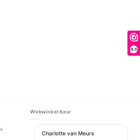
9,5
Webwinkel Keur
u.