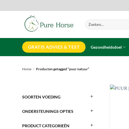
Ga
naar
inhoud
Zoeken
naar:
GRATIS ADVIES & TEST
Gezondheidsdoel
Home
/
Producten getagged “puur natuur”
SOORTEN VOEDING
ONDERSTEUNINGS OPTIES
PRODUCT CATEGORIEËN