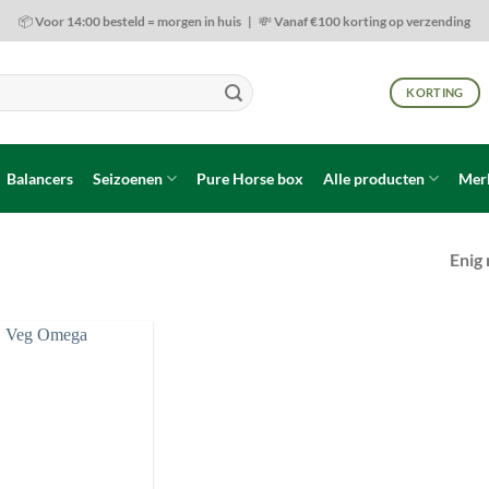
📦 Voor 14:00 besteld = morgen in huis | 💸 Vanaf €100 korting op verzending
KORTING
Balancers
Seizoenen
Pure Horse box
Alle producten
Mer
Enig 
Toevoegen
aan
wenslijst