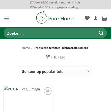
Ga
📦 Voor 14:00 besteld = morgen in huis
💸 Vanaf €100 korting op verzending
naar
inhoud
Zoeken
naar:
Home
/
Producten getagged “plantaardige omega”
FILTER
SOORTEN VOEDING
Toevoegen
aan
wenslijst
ONDERSTEUNINGS OPTIES