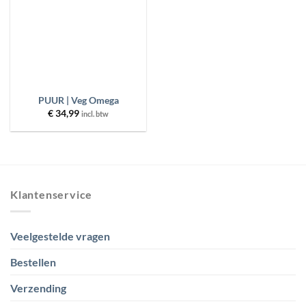
PRODUCT CATEGORIEËN
BESCHIKBAARHEID
MERKEN
PUUR | Veg Omega
€
34,99
incl. btw
PRIJS
FILTER
RESET
Klantenservice
Veelgestelde vragen
Bestellen
Verzending