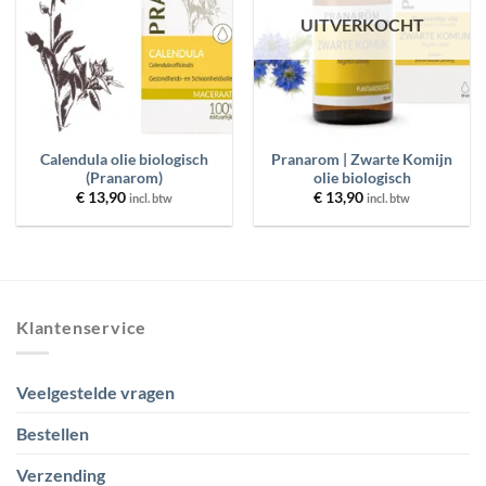
UITVERKOCHT
MERKEN
PRIJS
Calendula olie biologisch
Pranarom | Zwarte Komijn
FILTER
RESET
(Pranarom)
olie biologisch
€
13,90
€
13,90
incl. btw
incl. btw
Klantenservice
Veelgestelde vragen
Bestellen
Verzending