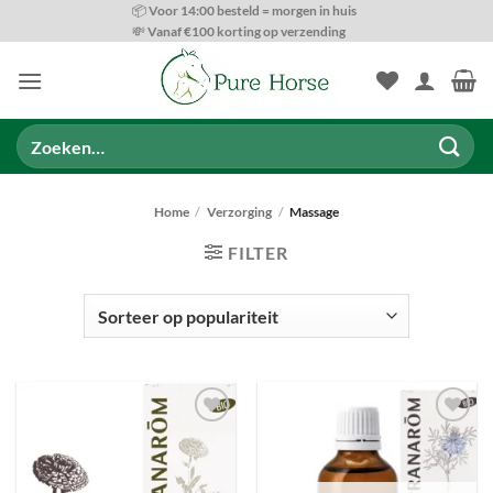
Ga
📦 Voor 14:00 besteld = morgen in huis
💸 Vanaf €100 korting op verzending
naar
inhoud
Zoeken
naar:
Home
/
Verzorging
/
Massage
FILTER
PRODUCT CATEGORIEËN
Toevoegen
Toevoegen
aan
aan
wenslijst
wenslijst
BESCHIKBAARHEID