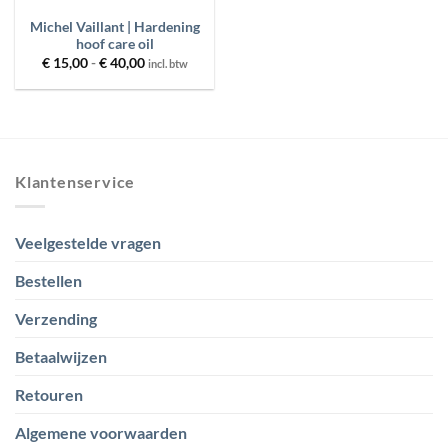
Michel Vaillant | Hardening
hoof care oil
Prijsklasse:
€
15,00
-
€
40,00
incl. btw
€ 15,00
tot
€ 40,00
Klantenservice
Veelgestelde vragen
Bestellen
Verzending
Betaalwijzen
Retouren
Algemene voorwaarden