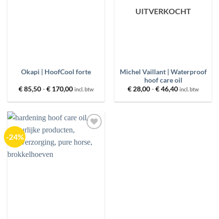
UITVERKOCHT
PRODUCT GEWICHT
MERKEN
PRIJS
Michel Vaillant | Waterproof
Okapi | HoofCool forte
hoof care oil
Prijsklasse:
Prijsklasse:
€
85,50
-
€
170,00
€
28,00
-
€
46,40
incl. btw
incl. btw
€ 85,50
€ 28,00
FILTER
RESET
tot
tot
€ 170,00
€ 46,40
-24%
Toevoegen
aan
wenslijst