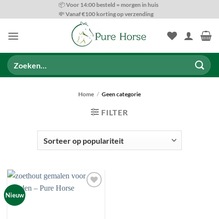
Ga
📦 Voor 14:00 besteld = morgen in huis
💸 Vanaf €100 korting op verzending
naar
inhoud
Zoeken
naar:
Home
/
Geen categorie
FILTER
PRODUCT CATEGORIEËN
Toevoegen
Nieuw
aan
wenslijst
BESCHIKBAARHEID