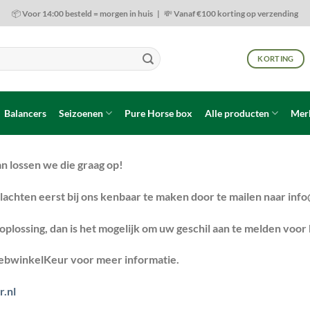
📦 Voor 14:00 besteld = morgen in huis | 💸 Vanaf €100 korting op verzending
KORTING
Balancers
Seizoenen
Pure Horse box
Alle producten
Mer
n lossen we die graag op!
lachten eerst bij ons kenbaar te maken door te mailen naar
info
en oplossing, dan is het mogelijk om uw geschil aan te melden vo
WebwinkelKeur voor meer informatie.
.nl