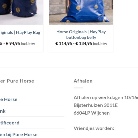
+
Horse Originals | HayPlay
iginals | HayPlay Bag
buttonbag belly
Prijsklasse:
Prijsklasse:
95
-
€
94,95
€
114,95
-
€
134,95
incl. btw
incl. btw
€ 74,95
€ 114,95
tot
tot
€ 94,95
€ 134,95
er Pure Horse
Afhalen
Afhalen op werkdagen 10/16
e Horse
Bijsterhuizen 3011E
ank
6604LP Wijchen
tificeerd
Vriendjes worden:
en bij Pure Horse