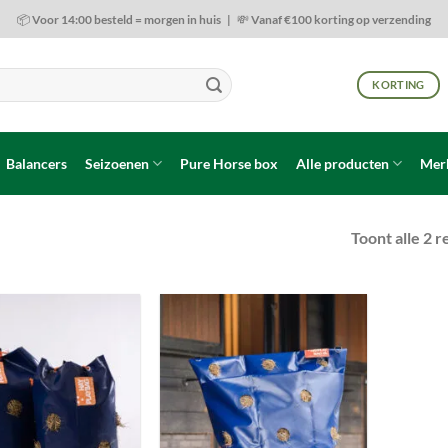
📦 Voor 14:00 besteld = morgen in huis | 💸 Vanaf €100 korting op verzending
KORTING
Balancers
Seizoenen
Pure Horse box
Alle producten
Mer
Toont alle 2 r
Toevoegen
Toevoegen
aan
aan
wenslijst
wenslijst