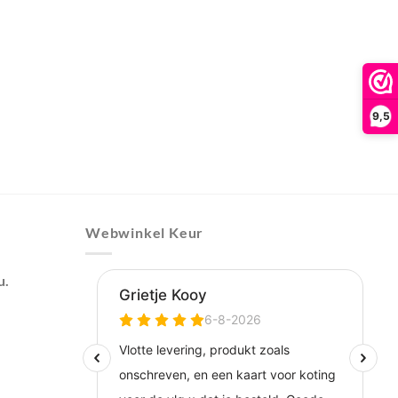
9,5
Webwinkel Keur
u.