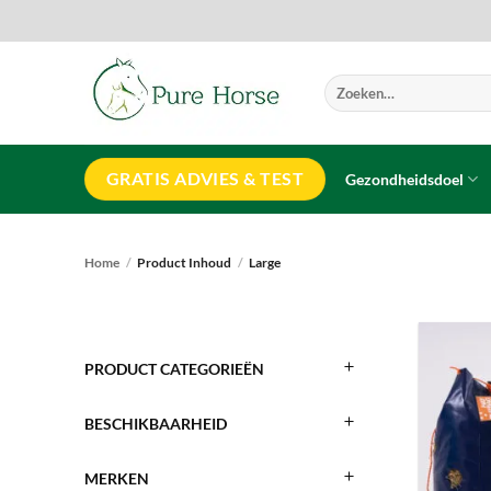
Ga
naar
inhoud
Zoeken
naar:
GRATIS ADVIES & TEST
Gezondheidsdoel
Home
/
Product Inhoud
/
Large
PRODUCT CATEGORIEËN
BESCHIKBAARHEID
MERKEN